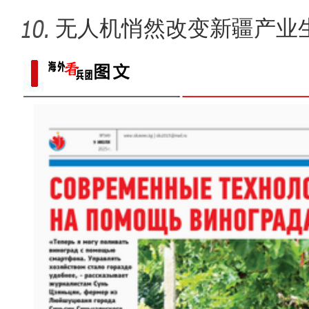
无人机悄然改变新疆产业
侨乡故事 | 迪丽娜尔·阿布