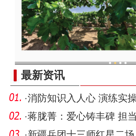
现代科技提升新疆兵团葡
最新资讯
·
消防知识入人心 演练实
三团中学
·
蒋胧菁：爱心铸丰碑 担
·
新疆兵团十三师红星二场