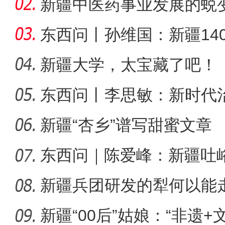
可分割
新疆中医药事业发展的蜕
东西问丨孙维国：新疆14
了什么？
新疆大学，太宝藏了吧！
东西问丨李思敏：新时代
下马崖的幸福
新疆“杏乡”谱写甜蜜文章
东西问｜陈爱峰：新疆吐
汇见证
新疆兵团研发的犁何以能
新疆“00后”姑娘：“非遗+