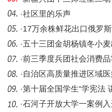
村振兴新
·
社区里的乐声
·
17万余株鲜花出口俄罗斯
·
五十三团金胡杨镇冬小麦
·
前三季度兵团社会消费品
7.6%
·
自治区高质量推进区域医
·
第十届全国学生“学宪法 
举办
·
石河子开放大学一案例入