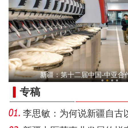
侨乡故事 | 给布老虎穿
新疆：第十二届中国-中亚合
专稿
李思敏：为何说新疆自古