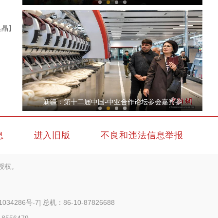
袁晶】
下马崖的幸福密码
新疆：第十二届中国-中亚合作论坛参会嘉宾参
息
进入旧版
不良和违法信息举报
授权。
安·家
1034286号-7
] 总机：86-10-87826688