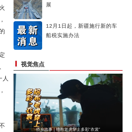
展
火
安·家
，
12月1日起，新疆施行新的车
的
船税实施办法
定
视觉焦点
、
【与你为邻】意大利自行车车手：中国早已是
一人
，
不
侨乡故事 | 给布老虎穿上多彩“衣裳”