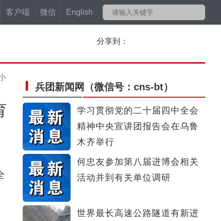
客户端
微信
English
分享到：
小
兵团新闻网
（微信号：cns-bt）
育
学习贯彻党的二十届四中全会
精神中央宣讲团报告会在乌鲁
木齐举行
何忠友参加第八届进博会相关
全
活动并到有关单位调研
世界最长高速公路隧道有新进