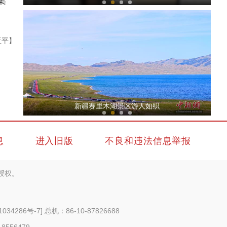
集
亚平】
【与你为邻】新疆水果的跨国情缘
新疆赛里木湖景区游人如织
息
进入旧版
不良和违法信息举报
授权。
侨乡故事 | 哈班拜的相声追梦记
1034286号-7
] 总机：86-10-87826688