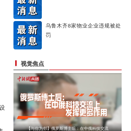
侨乡故事 | 哈班拜的相声追梦记
乌鲁木齐8家物业企业违规被处
罚
视觉焦点
以“阅读+文旅+非遗+农技”织就六团文化新图
设
【与你为邻】俄罗斯博士后：在中俄科技交流