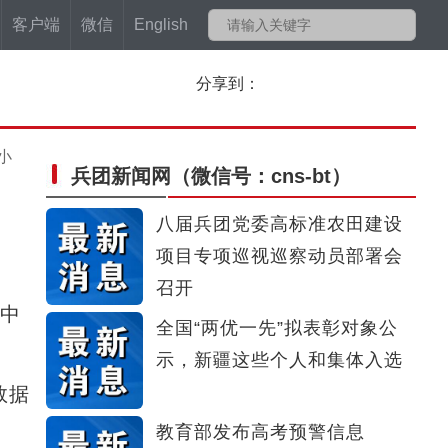
客户端
微信
English
分享到：
小
兵团新闻网
（微信号：cns-bt）
八届兵团党委高标准农田建设
项目专项巡视巡察动员部署会
召开
中
全国“两优一先”拟表彰对象公
示，新疆这些个人和集体入选
数据
教育部发布高考预警信息