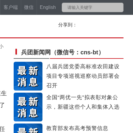
客户端
微信
English
分享到：
小
兵团新闻网
（微信号：cns-bt）
八届兵团党委高标准农田建设
项目专项巡视巡察动员部署会
召开
院生
全国“两优一先”拟表彰对象公
了
示，新疆这些个人和集体入选
教育部发布高考预警信息
任