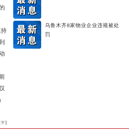
的
乌鲁木齐8家物业企业违规被处
院持
罚
到
动
前
仅
杨
亚平】