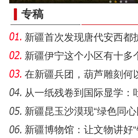
专稿
新疆首次发现唐代安西都
葬，系南
新疆伊宁这个小区有十多
认“老迪”
在新疆兵团，葫芦雕刻何以
从一纸残卷到国际显学：
出“冷门”
新疆昆玉沙漠现“绿色同心
侨乡故事 | 哈班拜的
生态
新疆博物馆：让文物讲好“