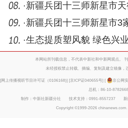
三师新星
·
新疆兵团十三师新星市天
里升腾“
·
新疆兵团十三师新星市3家
兵团5G智
·
生态提质塑风貌 绿色兴
本网站所刊载信息，不代表中新社和中新网观点。 
未经授权禁止转载、摘编、复制及建立镜像，
[
网上传播视听节目许可证（0106168)
] [
京ICP证040655号
] [
京公网安备
总机：86-10-878266
制作：中新社新疆分社 技术支持：0991-8557237 新闻热线：
Copyright ©1999-2026 chinanews.com. 