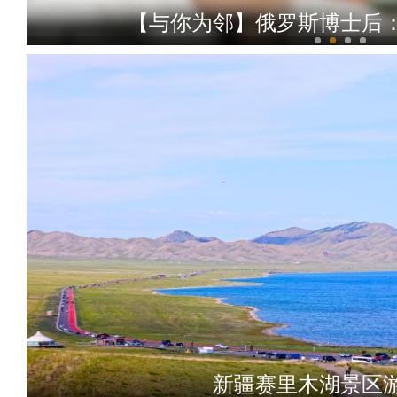
【与你为邻】俄罗斯博士后
【与你为邻】新疆水果
新疆赛里木湖景区