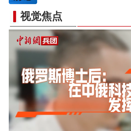
视觉焦点
以“阅读+文旅+非遗+农技”