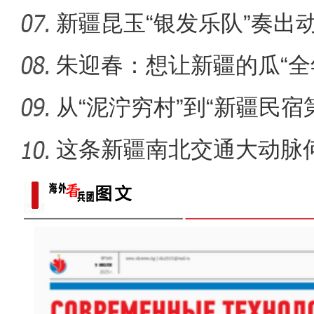
新疆昆玉“银发乐队”奏出
朱迎春：想让新疆的瓜“全
从“泥泞穷村”到“新疆民宿
桂
这条新疆南北交通大动脉
度”？
以“阅读+文旅+非遗+农技”