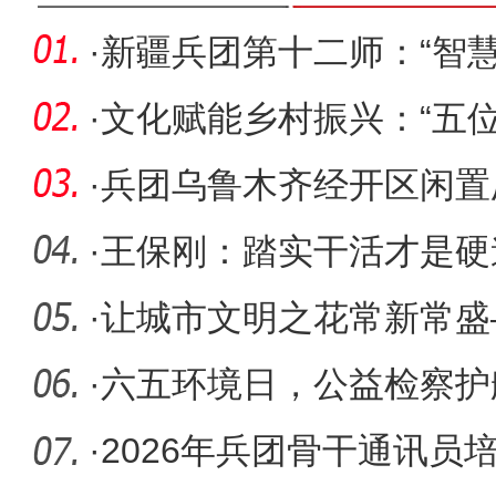
·
新疆兵团第十二师：“智
力
·
文化赋能乡村振兴：“五
乡村
·
兵团乌鲁木齐经开区闲置
引来80家
·
王保刚：踏实干活才是硬
·
让城市文明之花常新常盛
社会文明
·
六五环境日，公益检察护
·
2026年兵团骨干通讯员