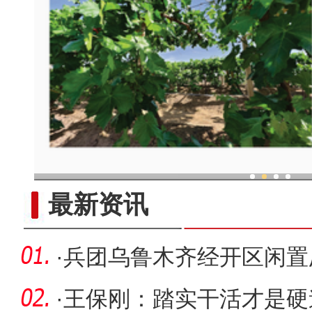
现代科技提升新疆兵团葡
最新资讯
·
兵团乌鲁木齐经开区闲置
引来80家
·
王保刚：踏实干活才是硬