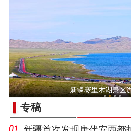
【与你为邻】新疆水果
新疆赛里木湖景区
专稿
新疆首次发现唐代安西都