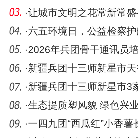
·
让城市文明之花常新常盛
社会文明
·
六五环境日，公益检察护
·
2026年兵团骨干通讯员
三师新星
·
新疆兵团十三师新星市天
里升腾“
·
新疆兵团十三师新星市3家
兵团5G智
·
生态提质塑风貌 绿色兴
·
一四九团“西瓜红”小香薯