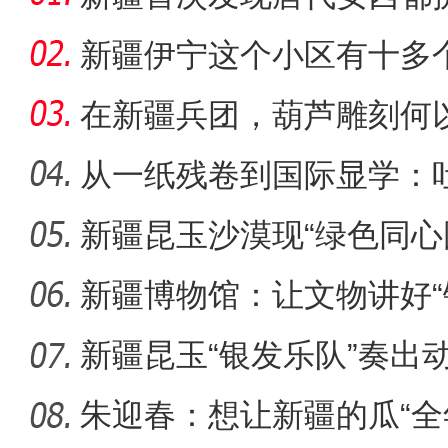
葬，系南
新疆伊宁这个小区有十多
认“老迪”
在新疆兵团，葫芦雕刻何以
从一纸残卷到国际显学：
出“冷门”
新疆昆玉沙漠现“绿色同心
侨乡故事 | 哈班拜的
生态
新疆博物馆：让文物讲好“
新疆昆玉“银发乐队”奏出
朱迎春：想让新疆的瓜“全