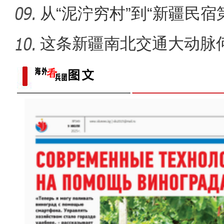
从“泥泞穷村”到“新疆民宿
桂
这条新疆南北交通大动脉
度”？
以“阅读+文旅+非遗+农技”