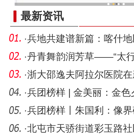
新疆兵团冷水鱼热
最新资讯
·
兵地共建谱新篇：喀什地
行到第一
·
丹青舞韵润芳草——“太行
疆两地
·
浙大邵逸夫阿拉尔医院在
5G+AR远程
·
兵团榜样 | 金美丽：金色
·
兵团榜样丨朱国利：像界
·
北屯市天骄街道彩玉路社