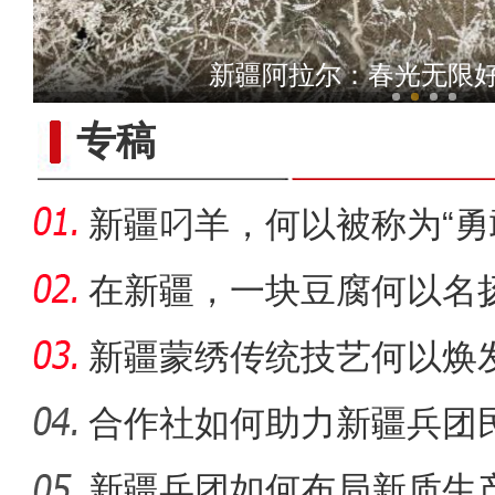
新疆阿拉尔市：良好生态吸
新疆阿拉尔：春光无限好
专稿
新疆叼羊，何以被称为“勇
在新疆，一块豆腐何以名
新疆蒙绣传统技艺何以焕
合作社如何助力新疆兵团民
新疆兵团如何布局新质生