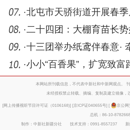
校园
·
北屯市天骄街道开展春季
患大检查
·
二十四团：大棚育苗长势
·
十三团举办纸鸢伴春意·
赛
·
小小“百香果”，扩宽致富
本网站所刊载信息，不代表中新社和中新网观点。 
未经授权禁止转载、摘编、复制及建立镜像，
[
网上传播视听节目许可证（0106168)
] [
京ICP证040655号
] [
京公网安
总机：86-10-878266
制作：中新社新疆分社 技术支持：0991-8557237 新闻热线：