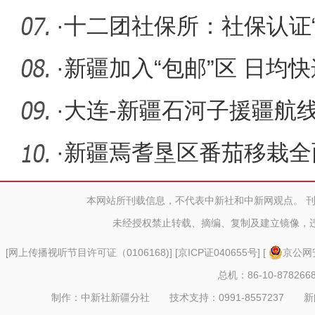
·
十二团社保所：社保认证“
暖人心
·
新疆加入“包邮”区 日均
万件
·
大连-新疆石河子援疆航
·
新疆焉耆垦区番茄移栽全
率高
本网站所刊载信息，不代表中新社和中新网观点。 
未经授权禁止转载、摘编、复制及建立镜像，
[
网上传播视听节目许可证（0106168)
] [
京ICP证040655号
] [
京公网安
总机：86-10-878266
制作：中新社新疆分社 技术支持：0991-8557237 新闻热线：