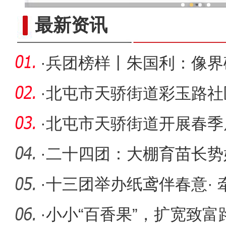
新疆兵团手艺人用绣塑布偶技
最新资讯
·
兵团榜样丨朱国利：像界
·
北屯市天骄街道彩玉路社
校园
·
北屯市天骄街道开展春季
患大检查
·
二十四团：大棚育苗长势
·
十三团举办纸鸢伴春意·
赛
·
小小“百香果”，扩宽致富