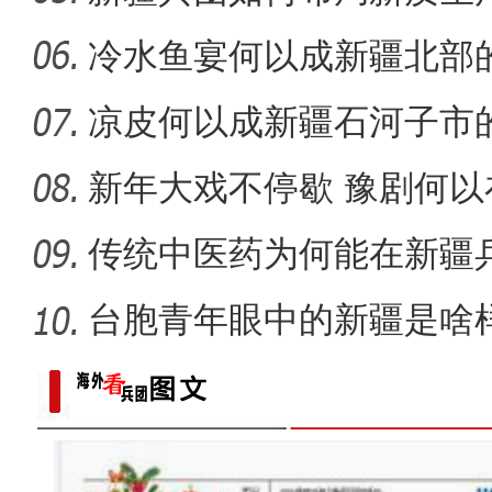
春风催新绿 养护
冷水鱼宴何以成新疆北部
凉皮何以成新疆石河子市
新年大戏不停歇 豫剧何
睐？
传统中医药为何能在新疆
台胞青年眼中的新疆是啥