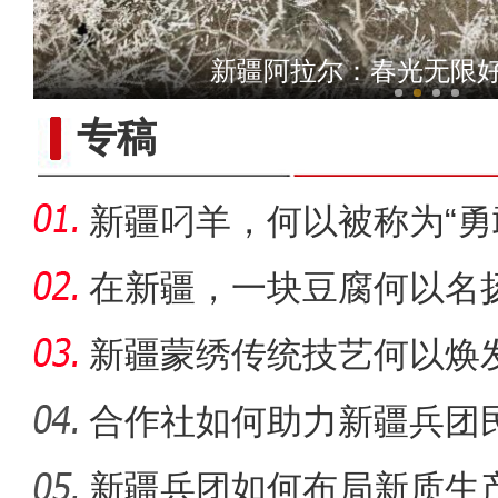
全力开展公正检验 助力
清明小长假新疆沙
专稿
新疆叼羊，何以被称为“勇
在新疆，一块豆腐何以名
新疆蒙绣传统技艺何以焕
合作社如何助力新疆兵团民
新疆兵团如何布局新质生