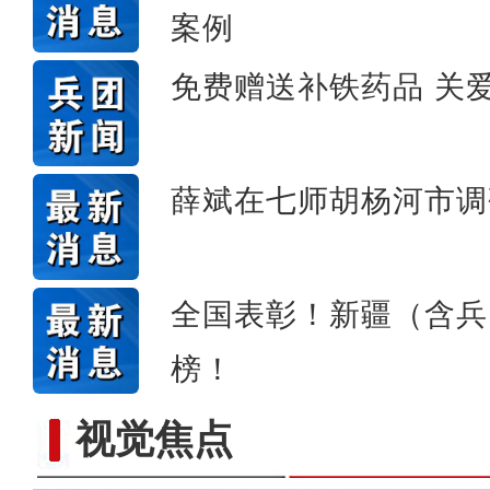
案例
全力开展公正检验 助力
免费赠送补铁药品 关
薛斌在七师胡杨河市调
全国表彰！新疆（含兵
榜！
视觉焦点
春风催新绿 养护