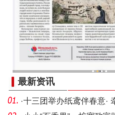
新疆兵团冷水鱼热
最新资讯
·
十三团举办纸鸢伴春意·