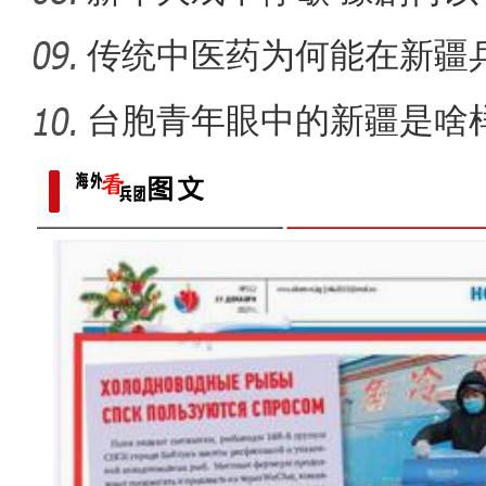
睐？
传统中医药为何能在新疆
台胞青年眼中的新疆是啥
春风催新绿 养护