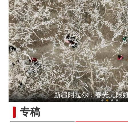
新疆阿拉尔市：良好生态吸
新疆阿拉尔：春光无限好
专稿