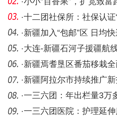
赛
·
小小“百香果”，扩宽致富
·
十二团社保所：社保认证“
暖人心
·
新疆加入“包邮”区 日均
万件
·
大连-新疆石河子援疆航
·
新疆焉耆垦区番茄移栽全
率高
·
新疆阿拉尔市持续推广新
工增收致
·
一三六团：年出栏量3万
正式投产
·
一三六团医院：护理延伸服