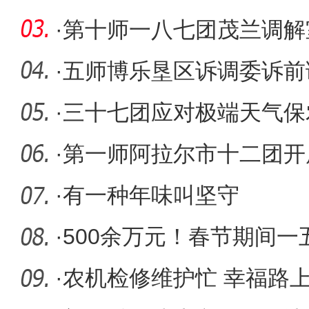
·
第十师一八七团茂兰调解
里纠纷
·
五师博乐垦区诉调委诉前
纠纷
·
三十七团应对极端天气保
·
第一师阿拉尔市十二团开
检工作
·
有一种年味叫坚守
·
500余万元！春节期间一
辣滚烫”
·
农机检修维护忙 幸福路