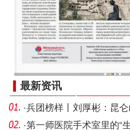
新疆兵团手艺人用绣塑布偶技
最新资讯
·
兵团榜样丨刘厚彬：昆仑
·
第一师医院手术室里的“生