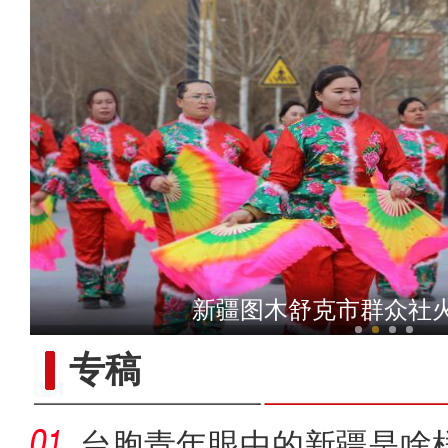
兵团榜样丨金茂芳：新中国
新疆兵团职工社火展演暨20
专稿
台胞青年眼中的新疆是啥