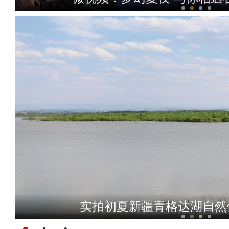
新疆兵团级“全民数字素养
实拍初夏新疆青格达湖自然