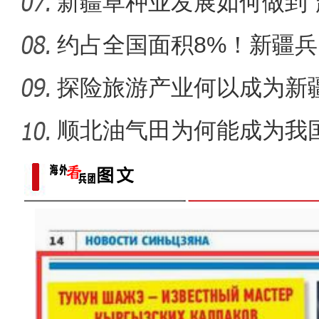
区？
新疆草种业发展如何做到“
约占全国面积8%！新疆
市为何能
探险旅游产业何以成为新疆
顺北油气田为何能成为我
名的项
《游在新疆、吃住在兵团》