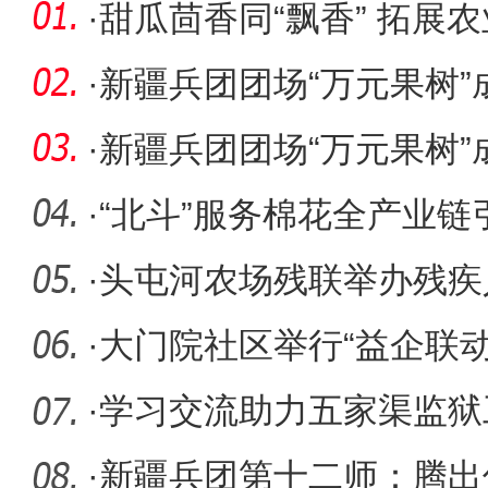
·
甜瓜茴香同“飘香” 拓展
·
新疆兵团团场“万元果树”
·
新疆兵团团场“万元果树”
·
“北斗”服务棉花全产业
业高
·
头屯河农场残联举办残疾
·
大门院社区举行“益企联动
·
学习交流助力五家渠监狱
·
新疆兵团第十二师：腾出