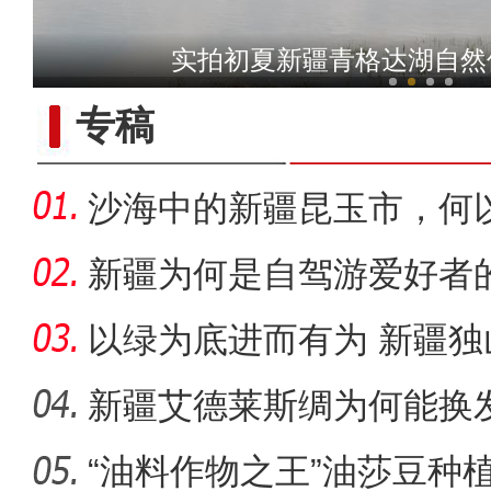
新疆兵团级“全民数字素养
实拍初夏新疆青格达湖自然
专稿
沙海中的新疆昆玉市，何
新疆为何是自驾游爱好者
以绿为底进而有为 新疆
成“花园工
新疆艾德莱斯绸为何能换
“油料作物之王”油莎豆种
电影《大改水》在新疆