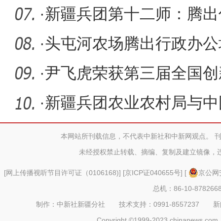
·
新疆兵团第十二师：腾出
优质企业
·
头屯河农场腾出行政办公场
型企业落
·
尹飞虎荣获第三届全国创
·
新疆兵团农业农村局与中
所合作
本网站所刊载信息，不代表中新社和中新网观点。 
未经授权禁止转载、摘编、复制及建立镜像，
[
网上传播视听节目许可证（0106168)
] [
京ICP证040655号
] [
京公网安
总机：86-10-878266
制作：中新社新疆分社 技术支持：0991-8557237 新闻热线：
Copyright ©1999-2023 chinanews.com. 