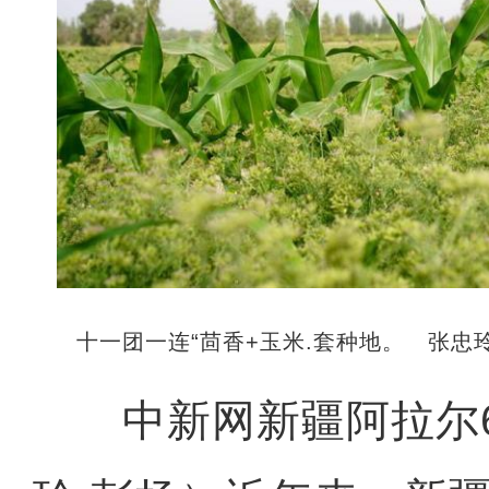
十一团一连“茴香+玉米.套种地。 张忠
中新网新疆阿拉尔6