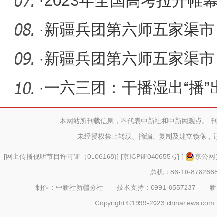
·
2023年全国高考拉开帷幕 
参加高考
·
新疆兵团第六师五家渠市
野生动植
·
新疆兵团第六师五家渠市
务 助力残
·
一六三团：干播湿出“播”
本网站所刊载信息，不代表中新社和中新网观点。 
未经授权禁止转载、摘编、复制及建立镜像，
[
网上传播视听节目许可证（0106168)
] [
京ICP证040655号
] [
京公网安
总机：86-10-878266
制作：中新社新疆分社 技术支持：0991-8557237 新闻热线：
Copyright ©1999-2023 chinanews.com. 