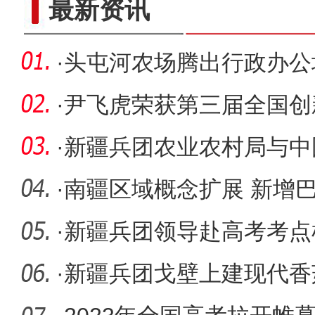
最新资讯
·
头屯河农场腾出行政办公场
型企业落
·
尹飞虎荣获第三届全国创
·
新疆兵团农业农村局与中
所合作
·
南疆区域概念扩展 新增
·
新疆兵团领导赴高考考点
·
新疆兵团戈壁上建现代香