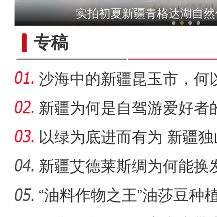
新疆兵团级“全民数字素养
实拍初夏新疆青格达湖自然
专稿
沙海中的新疆昆玉市，何
新疆为何是自驾游爱好者
以绿为底进而有为 新疆
成“花园工
新疆艾德莱斯绸为何能换
“油料作物之王”油莎豆种
电影《大改水》在新疆