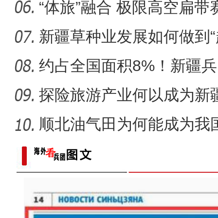
“体旅”融合 极限高空扁
区？
新疆草种业发展如何做到“
约占全国面积8%！新疆
市为何能
探险旅游产业何以成为新疆
顺北油气田为何能成为我
名的项
《游在新疆、吃住在兵团》