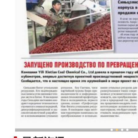
新疆兵团柯尔克孜族毡帽传承