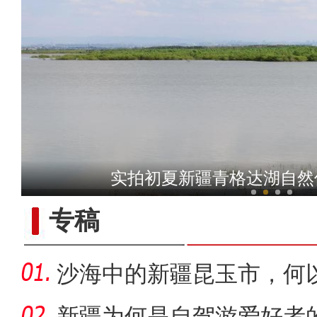
新疆兵团级“全民数字素养
实拍初夏新疆青格达湖自然
专稿
沙海中的新疆昆玉市，何
新疆为何是自驾游爱好者