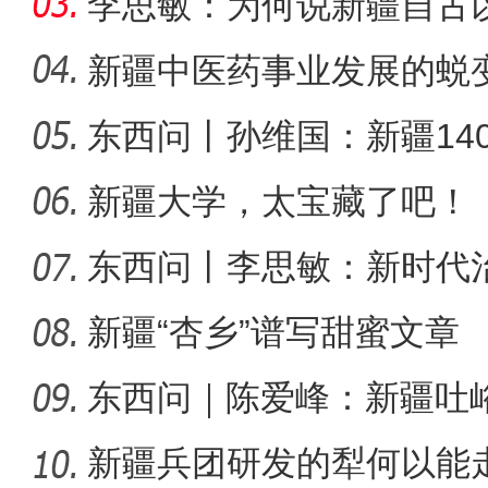
李思敏：为何说新疆自古
可分割
新疆中医药事业发展的蜕
东西问丨孙维国：新疆14
了什么？
新疆大学，太宝藏了吧！
东西问丨李思敏：新时代
侨乡故事 | 阿迪拉：我的十
新疆“杏乡”谱写甜蜜文章
东西问｜陈爱峰：新疆吐
汇见证
新疆兵团研发的犁何以能