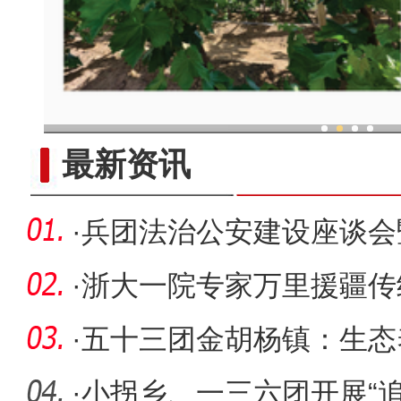
疆兵团葡萄种植效率
最新资讯
·
兵团法治公安建设座谈会
员会专题
·
浙大一院专家万里援疆传
手术室护
·
五十三团金胡杨镇：生态
·
小拐乡、一三六团开展“