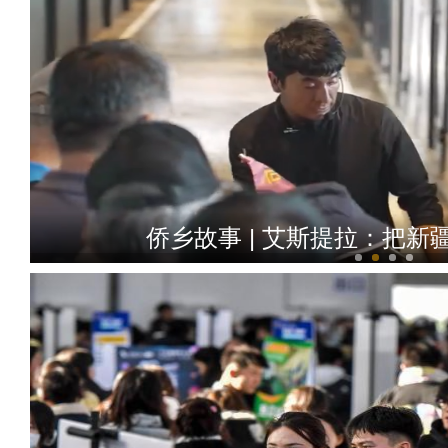
侨乡故事 | 当新疆遇见嘻哈