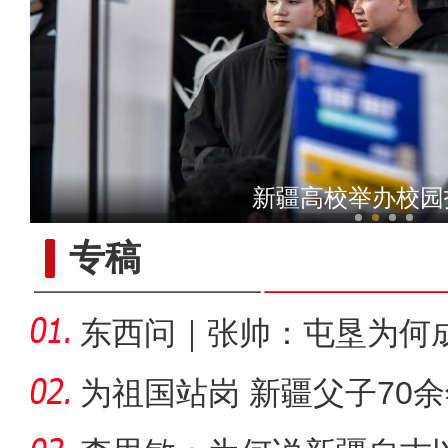
第十九届新疆冬季旅游产业
新疆高校举办校园
专稿
侨乡故事 | “新疆花儿
东西问｜张帅：屯垦为何
千年良
为祖国站岗 新疆父子70