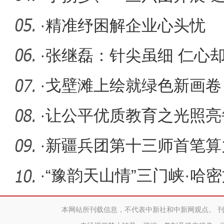
兵团精
·
精准纾困解企业心头忧
·
张继磊：针尖虽细 仁心
·
戈壁滩上绘就绿色新画卷
·
让公平优质教育之光照亮
·
新疆兵团第十三师首笔算
为“东数西
·
“豫韵天山情”三门峡·哈
在十
本网站所刊载信息，不代表中新社和中新网观点。 