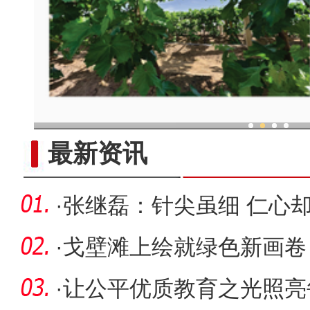
现代科技提升新疆兵团葡
最新资讯
·
张继磊：针尖虽细 仁心
·
戈壁滩上绘就绿色新画卷
·
让公平优质教育之光照亮