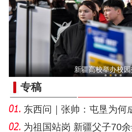
侨乡故事 | 当新疆遇见嘻哈
新疆高校举办校园
专稿
东西问｜张帅：屯垦为何
千年良
为祖国站岗 新疆父子70