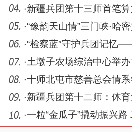
·
新疆兵团第十三师首笔算
为“东数西
·
“豫韵天山情”三门峡·哈
在十
·
“检察蓝”守护兵团记忆
物“活”
·
土墩子农场综治中心举办
·
十师北屯市慈善总会情系
·
新疆兵团第十二师：体育
力
·
一粒“金瓜子”撬动振兴路