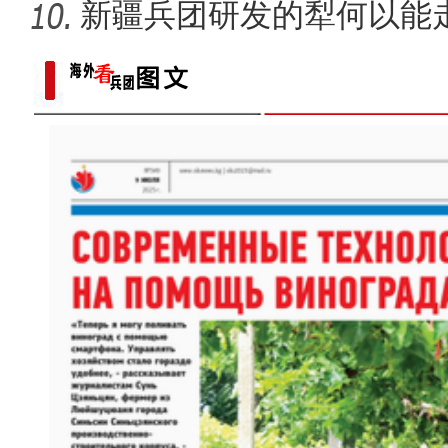
汇见证
新疆兵团研发的犁何以能
侨乡故事 | 阿迪拉：我的十