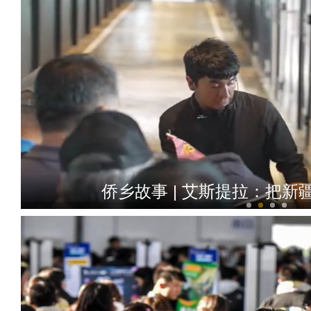
侨乡故事 | 艾斯提拉：把