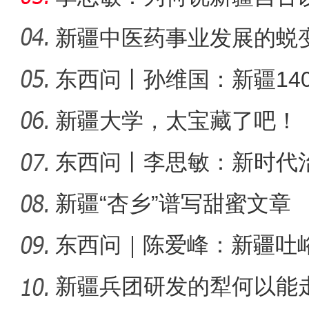
可分割
新疆中医药事业发展的蜕
东西问丨孙维国：新疆14
侨乡故事 | 当新疆遇见嘻哈
了什么？
新疆大学，太宝藏了吧！
东西问丨李思敏：新时代
新疆“杏乡”谱写甜蜜文章
东西问｜陈爱峰：新疆吐
汇见证
新疆兵团研发的犁何以能