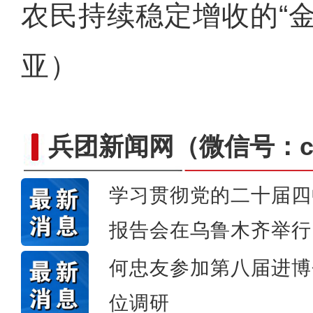
农民持续稳定增收的“金
亚）
兵团新闻网
（微信号：cn
学习贯彻党的二十届四
侨乡故事 | 当新疆遇见嘻哈
报告会在乌鲁木齐举行
何忠友参加第八届进博
位调研