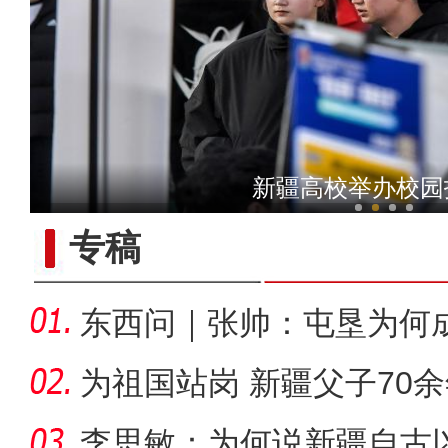
【与你为邻】吉尔吉斯斯坦
第十九届新疆冬季旅游产业
专稿
东西问｜张帅：屯垦为何
千年良
为祖国站岗 新疆父子70
李思敏：为何说新疆自古