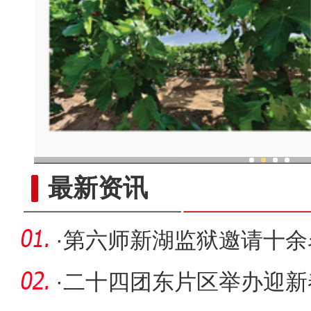
现代科技提升新疆兵团葡
最新资讯
·
第六师新湖监狱邀请十余
题活动
·
二十四团东片区举办迎新