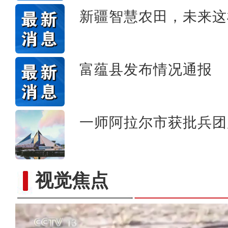
新疆智慧农田，未来这
富蕴县发布情况通报
一师阿拉尔市获批兵团
视觉焦点
歌声飘过盖孜