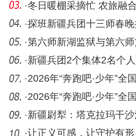
·
冬日暖棚采摘忙 农旅融
·
探班新疆兵团十三师春晚
浓 好戏
·
第六师新湖监狱与第六师
活动
·
新疆兵团2个集体2名个
通报表扬
·
2026年“奔跑吧·少年”
育大
·
2026年“奔跑吧·少年”
育大
·
新疆尉犁：塔克拉玛干沙
·
让正义可感，让守护有形