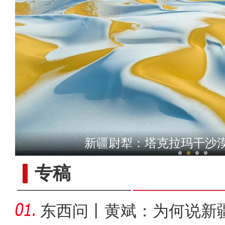
新疆铁门关：迎数千只灰鹤越
新疆尉犁：塔克拉玛干沙
专稿
东西问丨黄斌：为何说新