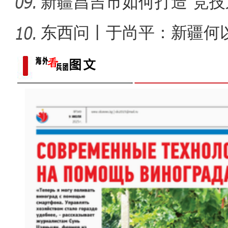
新疆昌吉市如何打造“竞技
东西问丨于尚平：新疆何
局？
歌声飘过盖孜