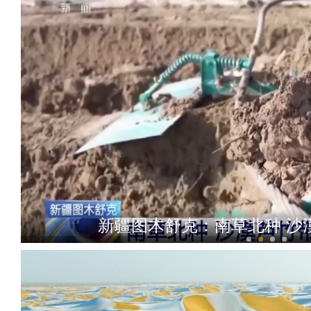
新疆图木舒克：南草北种 沙