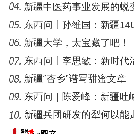
可分割
新疆中医药事业发展的蜕
东西问丨孙维国：新疆14
【与你为邻】吉尔吉斯斯坦
了什么？
新疆大学，太宝藏了吧！
东西问丨李思敏：新时代
新疆“杏乡”谱写甜蜜文章
东西问｜陈爱峰：新疆吐
汇见证
新疆兵团研发的犁何以能