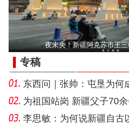
侨乡故事 | 荣成：我很荣幸
初冬新疆阿克苏市多浪河
专稿
东西问｜张帅：屯垦为何
千年良
为祖国站岗 新疆父子70
李思敏：为何说新疆自古