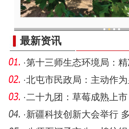
新疆兵团：“两吨粮田”示
最新资讯
·
第十三师生态环境局：精
线
·
北屯市民政局：主动作为
民忧
·
二十九团：草莓成熟上市
·
新疆科技创新大会举行 