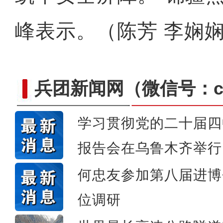
峰表示。（陈芳 李娴
兵团新闻网
（微信号：cn
学习贯彻党的二十届四
【与你为邻】吉尔吉斯斯坦
报告会在乌鲁木齐举行
何忠友参加第八届进博
位调研