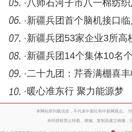
·
八师石河子市八一棉纺织
誉全国
·
新疆兵团首个脑机接口临
·
新疆兵团53家企业3所
交会
·
新疆兵团14个集体10名
老助老先
·
二十九团：芹香满棚喜丰
·
暖心准东行 聚力能源梦
本网站所刊载信息，不代表中新社和中新网观点。 
未经授权禁止转载、摘编、复制及建立镜像，