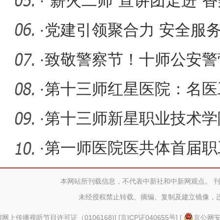
设兵
·
“薪火二师”宣讲团走进“
量
·
党建引领聚合力 安全服
·
致敬警察节！十师公安警
赴“警”彩
·
第十三师红星医院：名医
资源送到
·
第十三师新星职业技术学
体”职业
·
第一师医院医共体首届职
冬日活力
本网站所刊载信息，不代表中新社和中新网观点。 
未经授权禁止转载、摘编、复制及建立镜像，
[
网上传播视听节目许可证（0106168)
] [
京ICP证040655号
] [
京公网安备