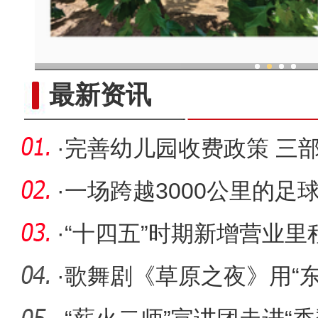
科技提升新疆兵团葡萄种植效率
最新资讯
·
完善幼儿园收费政策 三
·
一场跨越3000公里的足
·
“十四五”时期新增营业里程
铁路建
·
歌舞剧《草原之夜》用“