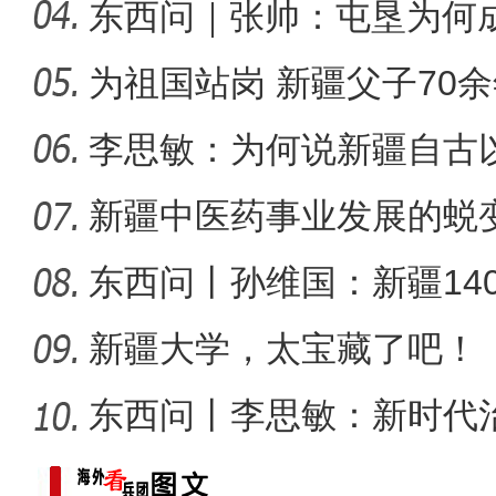
局？
东西问｜张帅：屯垦为何
千年良
为祖国站岗 新疆父子70
李思敏：为何说新疆自古
可分割
新疆中医药事业发展的蜕
新疆图木舒克：南草北种 沙
东西问丨孙维国：新疆14
了什么？
新疆大学，太宝藏了吧！
东西问丨李思敏：新时代