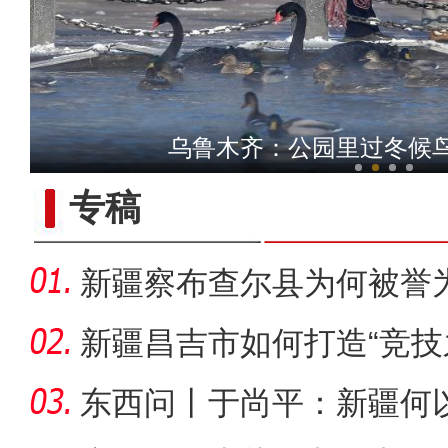
乌鲁木齐：公园里过冬候
新疆库木塔格沙漠迎今
专稿
新疆察布查尔县为何被誉为
新疆石河子：“诗与
新疆昌吉市如何打造“竞技
东西问丨于尚平：新疆何