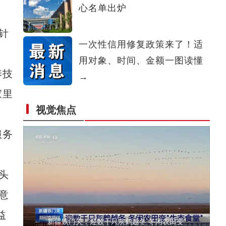
心名单出炉
新疆石河子：“诗与远方”之城
针
一次性信用修复政策来了！适
用对象、时间、金额一图读懂
养技
→
家里
视觉焦点
新疆图木舒克：南草北种 沙漠芦竹带来生态经
服务
头
意
益
新疆铁门关：迎数千只灰鹤越冬 冬闲农田变“