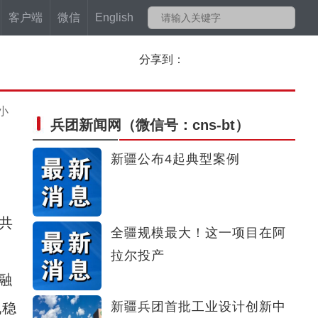
客户端
微信
English
分享到：
小
兵团新闻网
（微信号：cns-bt）
新疆公布4起典型案例
共
全疆规模最大！这一项目在阿
拉尔投产
融
新疆兵团首批工业设计创新中
现稳