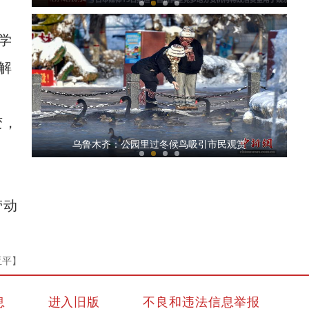
学
解
变，
新疆4000亩沙漠盐碱水稻丰收
乌鲁木齐：公园里过冬候鸟吸引市民观赏
劳动
亚平】
新疆石河子：“诗与远方”之城
息
进入旧版
不良和违法信息举报