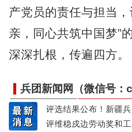
侨乡故事 | 艾斯提拉：把
产党员的责任与担当，
亲，同心共筑中国梦”
深深扎根，传遍四方。
兵团新闻网
（微信号：cn
评选结果公布！新疆兵
评维稳戍边劳动奖和工
新疆4000亩沙漠盐