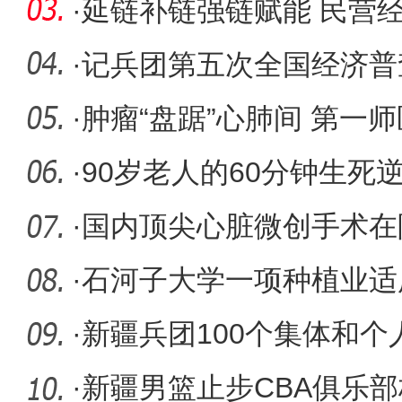
地双收
·
延链补链强链赋能 民营经
·
记兵团第五次全国经济普
师统计局
·
肿瘤“盘踞”心肺间 第一
时“连根
·
90岁老人的60分钟生死
·
国内顶尖心脏微创手术在
·
石河子大学一项种植业适
广目录
·
新疆兵团100个集体和
奖和工人
·
新疆男篮止步CBA俱乐部杯