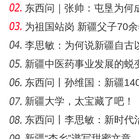
局？
东西问｜张帅：屯垦为何
千年良
为祖国站岗 新疆父子70
李思敏：为何说新疆自古
可分割
新疆中医药事业发展的蜕
新疆4000亩沙漠盐
东西问丨孙维国：新疆14
了什么？
新疆大学，太宝藏了吧！
东西问丨李思敏：新时代
新疆“杏乡”谱写甜蜜文章