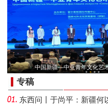
侨乡故事 | 艾斯提拉：把
中国新疆—中亚青年文化艺
托什干河湿地河道蜿蜒 
专稿
东西问丨于尚平：新疆何