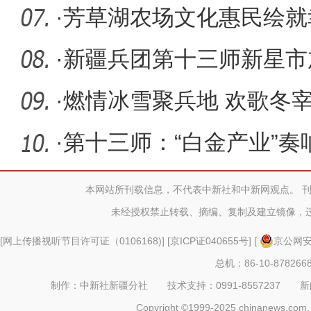
游客同比
·
芳草湖农场文化惠民绘就
·
新疆兵团第十三师新星市
田建设
·
燃情冰雪聚兵地 欢歌冬
·
第十三师：“白金产业”
新牧
本网站所刊载信息，不代表中新社和中新网观点。 
未经授权禁止转载、摘编、复制及建立镜像，
[
网上传播视听节目许可证（0106168)
] [
京ICP证040655号
] [
京公网安备
总机：86-10-878266
制作：中新社新疆分社 技术支持：0991-8557237 新闻热线：
Copyright ©1999-2025 chinanews.com. 