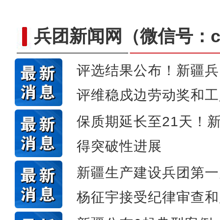
兵团新闻网
（微信号：cn
评选结果公布！新疆兵
侨乡故事 | 艾斯提拉：把
评维稳戍边劳动奖和工
保质期延长至21天！
得突破性进展
新疆生产建设兵团第一
杨征宇接受纪律审查和