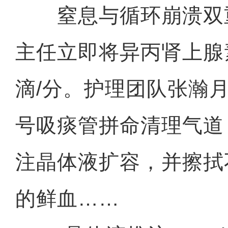
窒息与循环崩溃双
主任立即将异丙肾上腺
滴/分。护理团队张瀚
号吸痰管拼命清理气道
注晶体液扩容，并擦拭
的鲜血……