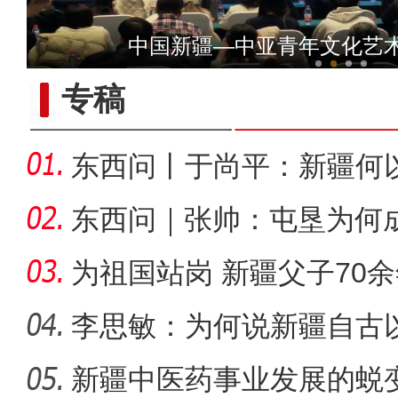
侨乡故事 | 阿迪拉：我的十
中国新疆—中亚青年文化艺
专稿
东西问丨于尚平：新疆何
局？
东西问｜张帅：屯垦为何
千年良
为祖国站岗 新疆父子70
李思敏：为何说新疆自古
可分割
新疆中医药事业发展的蜕
侨乡故事 | 艾斯提拉：把