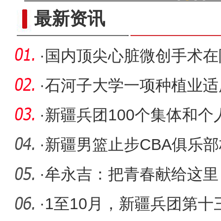
现代科技提升新疆兵团葡
最新资讯
·
国内顶尖心脏微创手术在
·
石河子大学一项种植业适
广目录
·
新疆兵团100个集体和
奖和工人
·
新疆男篮止步CBA俱乐部杯
年决赛
·
牟永吉：把青春献给这里
·
1至10月，新疆兵团第