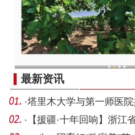
现代科技提升新疆兵团葡
最新资讯
·
塔里木大学与第一师医院
量发展
·
【援疆·十年回响】浙江省