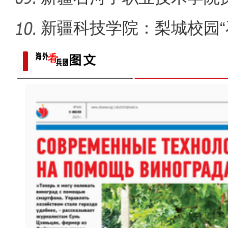
同体意
新疆科技学院：梨城校园“
绘“同心
【与你为邻】俄罗斯博士后