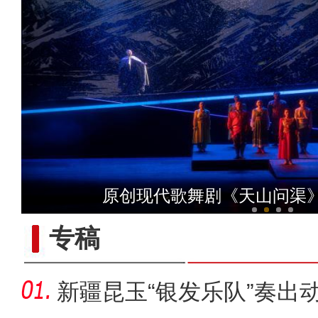
侨乡故事 | 哈班拜的
原创现代歌舞剧《天山问渠
专稿
新疆昆玉“银发乐队”奏出