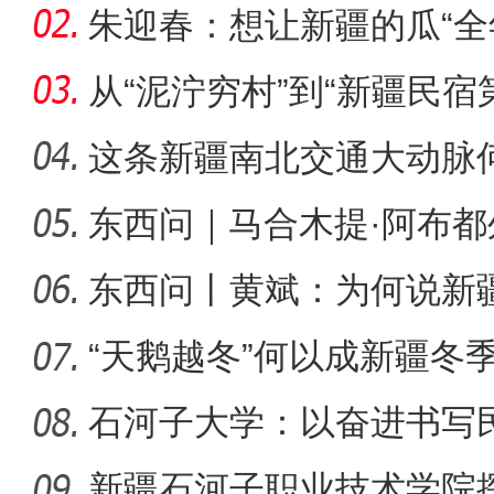
朱迎春：想让新疆的瓜“全
从“泥泞穷村”到“新疆民宿
桂
这条新疆南北交通大动脉
度”？
东西问｜马合木提·阿布
侨乡故事 | 喀什土陶技艺
何以实
东西问丨黄斌：为何说新
一部交
“天鹅越冬”何以成新疆冬
石河子大学：以奋进书写
新疆石河子职业技术学院