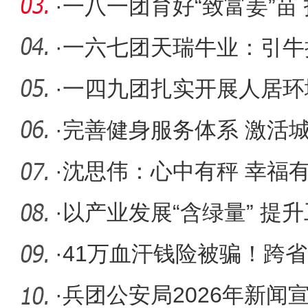
疆医
·
一八一团育好“致富姜”苗
·
一六七团天瑞牛业：引牛
·
一四九团扎实开展人居环
兴底色
·
完善健身服务体系 激活
·
沈思伟：心中有秤 幸福
·
以产业发展“含绿量” 提升
·
41万血汗钱险被骗！跨
·
兵团公安局2026年新闻