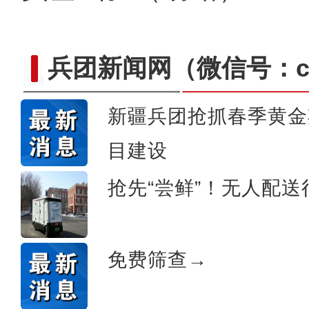
兵团新闻网
（微信号：cn
新疆兵团抢抓春季黄金
目建设
侨乡故事 | 喀什土陶技艺
抢先“尝鲜”！无人配
免费筛查→