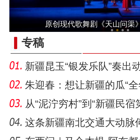
侨乡故事 | 哈班拜的
原创现代歌舞剧《天山问渠
专稿
新疆昆玉“银发乐队”奏出
朱迎春：想让新疆的瓜“全
从“泥泞穷村”到“新疆民宿
桂
这条新疆南北交通大动脉