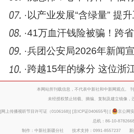
·
以产业发展“含绿量” 提升
·
41万血汗钱险被骗！跨
·
兵团公安局2026年新闻
·
跨越15年的缘分 这位浙
捐“髓”救人
本网站所刊载信息，不代表中新社和中新网观点。 
未经授权禁止转载、摘编、复制及建立镜像，
[
网上传播视听节目许可证（0106168)
] [
京ICP证040655号
] [
京公网安备
总机：86-10-878266
制作：中新社新疆分社 技术支持：0991-8557237 新闻热线：