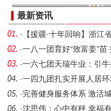
现代科技提升新疆兵团葡
最新资讯
·
【援疆·十年回响】浙江省
疆医
·
一八一团育好“致富姜”苗
·
一六七团天瑞牛业：引牛
·
一四九团扎实开展人居环
兴底色
·
完善健身服务体系 激活
·
沈思伟：心中有秤 幸福