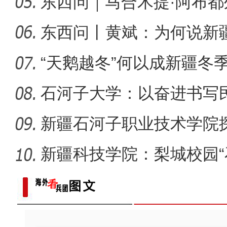
度”？
东西问｜马合木提·阿布
侨乡故事 | 喀什土陶技艺
何以实
东西问丨黄斌：为何说新
一部交
“天鹅越冬”何以成新疆冬
石河子大学：以奋进书写
新疆石河子职业技术学院
同体意
新疆科技学院：梨城校园“
绘“同心
【与你为邻】俄罗斯博士后