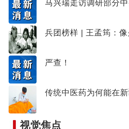
马兴瑞走访调研部分中
新疆库车：志愿者慰问幸
兵团榜样 | 王孟筠：
严查！
传统中医药为何能在新
视觉焦点