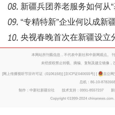
何
新疆兵团养老服务如何从“
养
“专精特新”企业何以成新
力军
央视春晚首次在新疆设立
何花落喀
本网站所刊载信息，不代表中新社和中新网观点。 
未经授权禁止转载、摘编、复制及建立镜像，
全力开展公正检验 助力
[
网上传播视听节目许可证（0106168)
] [
京ICP证040655号
] [
京公网安
总机：86-10-878266
制作：中新社新疆分社 技术支持：0991-8557237 新闻热线：
Copyright ©1999-2024 chinanews.com. 