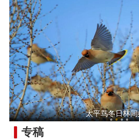
新疆库车市举办“红领巾小课
太平鸟冬日林间
专稿