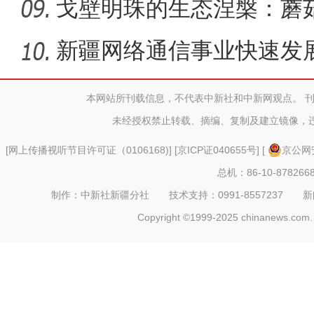
多人听
戈壁明珠的生态涅槃：蘑
战
新疆网络通信事业快速发
距离
本网站所刊载信息，不代表中新社和中新网观点。 
未经授权禁止转载、摘编、复制及建立镜像，
镜头下的六团：从田间到地
[
网上传播视听节目许可证（0106168)
] [
京ICP证040655号
] [
京公网安
总机：86-10-878266
制作：中新社新疆分社 技术支持：0991-8557237 新闻热线：
Copyright ©1999-2025 chinanews.com. 