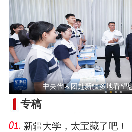
【与你为邻】吉国马戏表演
中央代表团赴新疆多地看望
专稿
新疆大学，太宝藏了吧！