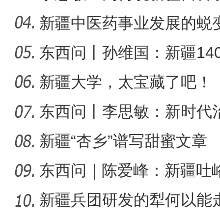
可分割
新疆中医药事业发展的蜕
东西问丨孙维国：新疆14
【与你为邻】吉尔吉斯斯坦
了什么？
新疆大学，太宝藏了吧！
东西问丨李思敏：新时代
新疆“杏乡”谱写甜蜜文章
东西问｜陈爱峰：新疆吐
汇见证
新疆兵团研发的犁何以能