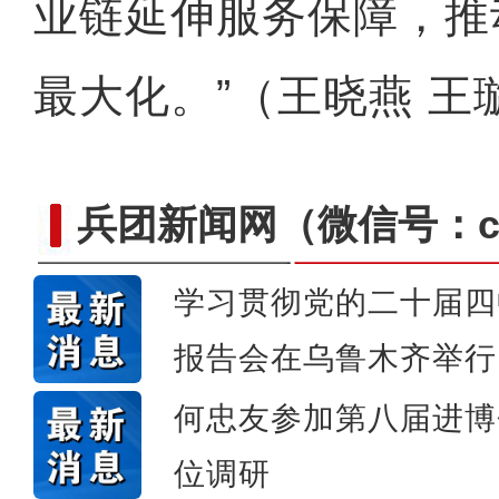
业链延伸服务保障，推
最大化。”（王晓燕 王
兵团新闻网
（微信号：cn
学习贯彻党的二十届四
【与你为邻】吉尔吉斯斯坦
报告会在乌鲁木齐举行
何忠友参加第八届进博
位调研