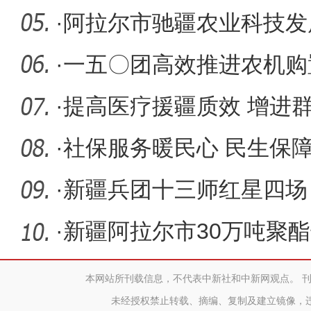
农博会
·
阿拉尔市驰疆农业科技发
施农业发
·
一五〇团高效推进农机购
·
提高医疗援疆质效 增进
·
社保服务暖民心 民生保
·
新疆兵团十三师红星四场
能企业发
·
新疆阿拉尔市30万吨聚
纺织服装
本网站所刊载信息，不代表中新社和中新网观点。 
未经授权禁止转载、摘编、复制及建立镜像，