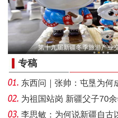
侨乡故事 | 台湾人洪智明：
第十九届新疆冬季旅游产业
专稿
东西问｜张帅：屯垦为何
千年良
为祖国站岗 新疆父子70
李思敏：为何说新疆自古