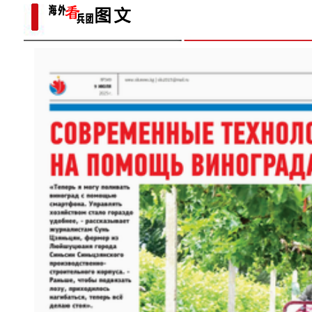
侨乡故事 | 当新疆遇见嘻哈