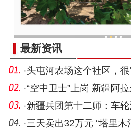
现代科技提升新疆兵团葡
最新资讯
·
头屯河农场这个社区，很“
·
“空中卫士”上岗 新疆阿
管家
·
新疆兵团第十二师：车轮
变
·
三天卖出32万元 “塔里