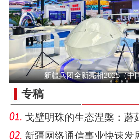
六团冬小麦开镰
新疆兵团全新亮相2025（
专稿
戈壁明珠的生态涅槃：蘑
战
新疆网络通信事业快速发