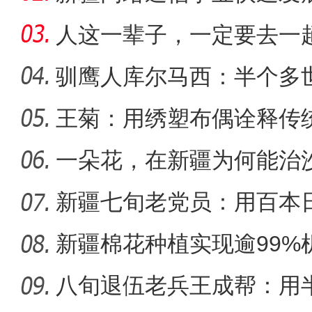
距离
人这一辈子，一定要去一
驯鹰人库尔马西：半个多
王菊：用绣塑布偶诠释传
龙舟赛事启幕 架起兵地
一朵花，在新疆为何能治
新疆七旬老党员：用百本
世纪变
新疆棉花种植实现逾99%
八旬退伍老兵王成帮：用