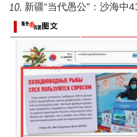
装
新疆“当代愚公”：沙海中41
【与你为邻】三代巴基斯坦