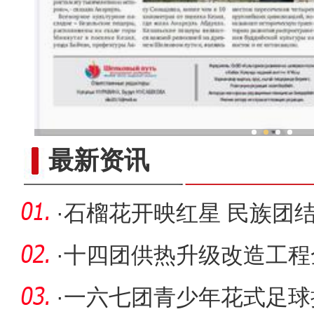
新疆兵团冷水鱼热
最新资讯
·
石榴花开映红星 民族团
·
十四团供热升级改造工程
有保障
·
一六七团青少年花式足球