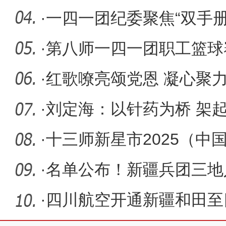
·
一四一团纪委聚焦“双手册
民服务
·
第八师一四一团职工篮球
日运动激
·
红歌嘹亮颂党恩 凝心聚
·
刘定海：以针药为桥 架
·
十三师新星市2025（中
览会签约
·
名单公布！新疆兵团三地
·
四川航空开通新疆和田至