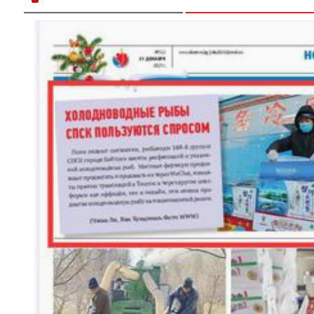
六团冬小麦开镰