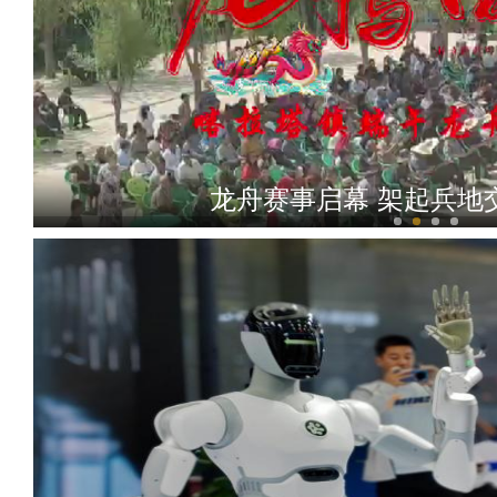
龙舟赛事启幕 架起兵地