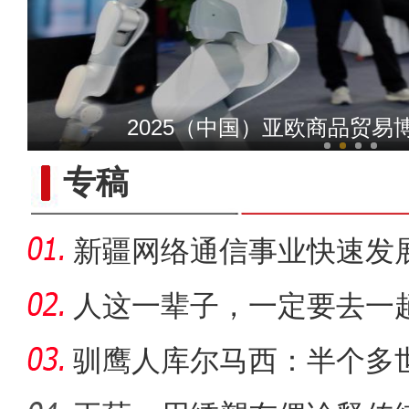
【与你为邻】兰兰：丝绸之
2025（中国）亚欧商品贸易
专稿
新疆网络通信事业快速发
距离
人这一辈子，一定要去一
驯鹰人库尔马西：半个多