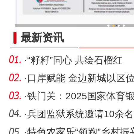
新疆兵团冷水鱼热
最新资讯
·
“籽籽”同心 共绘石榴红
·
口岸赋能 金边新城以区
量发展
·
铁门关：2025国家体育
动启动
·
兵团监狱系统邀请10余
·
特色农家乐“领跑”乡村振