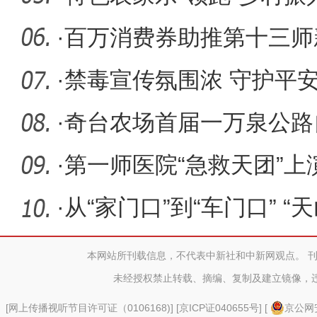
·
百万消费券助推第十三师
续“升温
·
禁毒宣传氛围浓 守护平安
·
奇台农场首届一万泉公路
·
第一师医院“急救天团”
战
·
从“家门口”到“车门口” 
本网站所刊载信息，不代表中新社和中新网观点。 
未经授权禁止转载、摘编、复制及建立镜像，
[
网上传播视听节目许可证（0106168)
] [
京ICP证040655号
] [
京公网安