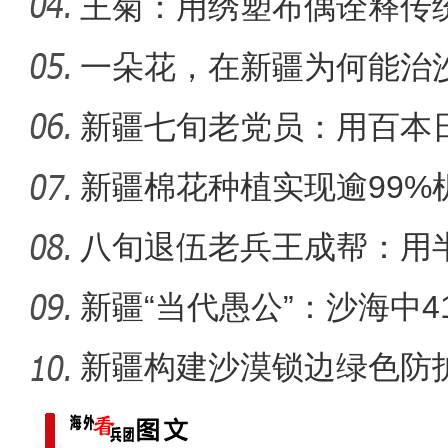
王菊：用绣塑布偶诠释传
一朵花，在新疆为何能治
【与你为邻】俄罗斯滑雪小
新疆七旬老党员：用百本
世纪变
新疆棉花种植实现逾99%
八旬退伍老兵王成帮：用
装
新疆“当代愚公”：沙海中41
新疆构建沙漠锁边绿色防护
化”到“产