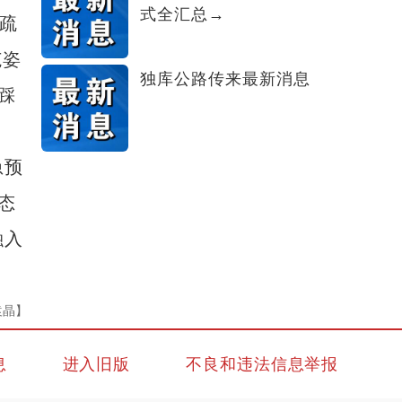
式全汇总→
疏
范姿
独库公路传来最新消息
踩
急预
态
融入
袁晶】
息
进入旧版
不良和违法信息举报