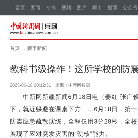
首页
要闻
专稿
视频
图片
师市
援疆
公众号
首页
→
师市新闻
教科书级操作！这所学校的防
2025-06-18 20:12:31 来源：中新网兵团
中新网新疆新闻6月18日电（姜红 张广
下，就近躲避在课桌下方……6月18日，第
防震应急疏散演练，全程仅用3分28秒，全校
展现了应对突发灾害的“硬核”能力。