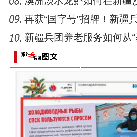
的要道
澳洲淡水龙虾如何在新疆沙
再获“国字号”招牌！新疆兵
何
新疆兵团养老服务如何从“
养
新疆阿拉尔市：良好生态吸