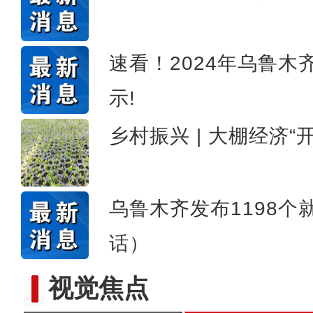
新疆库车市举办“红领巾小课
速看！2024年乌鲁
示!
乡村振兴 | 大棚经济“
乌鲁木齐发布1198
话）
视觉焦点
新疆阿拉尔市：良好生态吸