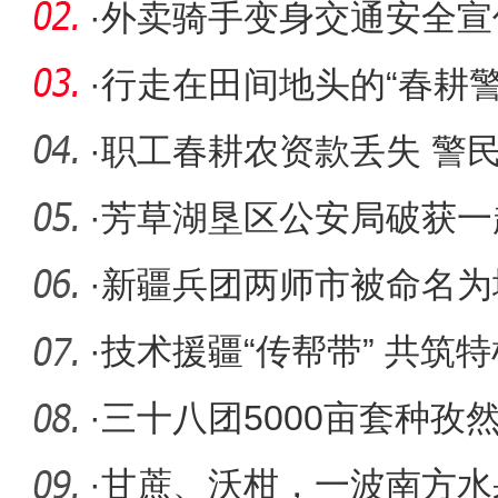
·
外卖骑手变身交通安全宣
·
行走在田间地头的“春耕警
·
职工春耕农资款丢失 警
·
芳草湖垦区公安局破获一
·
新疆兵团两师市被命名为
化示范县
·
技术援疆“传帮带” 共筑
·
三十八团5000亩套种孜
·
甘蔗、沃柑，一波南方水