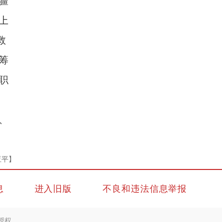
疆
上
救
筹
职
、
亚平】
息
进入旧版
不良和违法信息举报
授权。