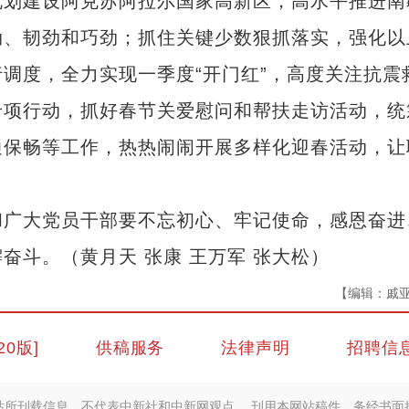
规划建设阿克苏阿拉尔国家高新区，高水平推进南
劲、韧劲和巧劲；抓住关键少数狠抓落实，强化以
调度，全力实现一季度“开门红”，高度关注抗震
专项行动，抓好春节关爱慰问和帮扶走访活动，统
通保畅等工作，热热闹闹开展多样化迎春活动，让
广大党员干部要不忘初心、牢记使命，感恩奋进
奋斗。（黄月天 张康 王万军 张大松）
【编辑：戚
20版]
供稿服务
法律声明
招聘信
站所刊载信息，不代表中新社和中新网观点。 刊用本网站稿件，务经书面