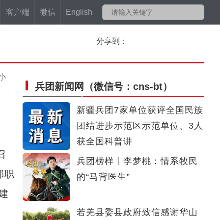
客户端
微信
English
分享到：
小
兵团新闻网
（微信号：cns-bt）
新疆兵团7家单位获评全国民族
团结进步示范区示范单位、3人
获全国科普讲
召
兵团榜样丨李梦桃：情系牧民
部职
的“马背医生”
建
若羌县委县政府致信感谢华山