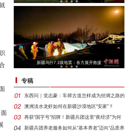
就
职
兵团榜样丨金茂芳：新中国第一代女拖拉机手
新疆乌什7.1级地震：各方展开救援
合
专稿
面
东西问｜党志豪：车师古道怎样成为丝绸之路的
要道
澳洲淡水龙虾如何在新疆沙漠地区“安家”？
全面
再获“国字号”招牌！新疆兵团这里“夜经济”为何
兵团榜样丨马军武：一生只做一件事
展
新疆兵团养老服务如何从“基本养老”迈向“品质养