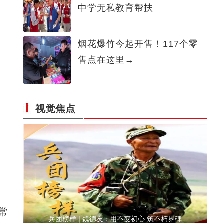
中学无私教育帮扶
兵团榜样丨马军武：一生只做一件事
烟花爆竹今起开售！117个零
售点在这里→
视觉焦点
“阿克苏是个好地方·四季之美”——《阿克
常
兵团榜样 | 魏德友：用不变初心 筑不朽界碑