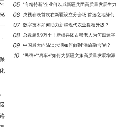
定
“专精特新”企业何以成新疆兵团高质量发展生力
克
军
央视春晚首次在新疆设立分会场 首选之地缘何
一
花落喀
数字技术如何助力新疆现代农业提档升级？
总数超6.9万个！新疆兵团古稀老人为何痴迷字
，
谜创作
中国最大内陆淡水湖如何做到“渔旅融合”的?
“阿克苏是个好地方·四季之美”——《阿克
“民宿+”“房车+”如何为新疆文旅高质量发展增添
保
化
，
级
路