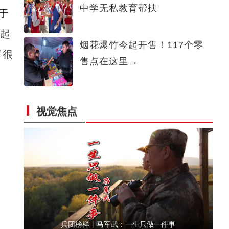
中学无私教育帮扶
于
兵团榜样丨姜万富：爱撒昆仑
筑起
烟花爆竹今起开售！117个零
了很
售点在这里→
视觉焦点
兵团榜样丨金茂芳：新中国第一代女拖拉机手
兵团榜样丨马军武：一生只做一件事