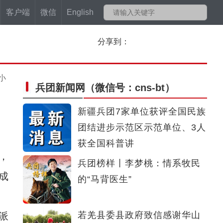
客户端
微信
English
分享到：
小
兵团新闻网
（微信号：cns-bt）
新疆兵团7家单位获评全国民族
团结进步示范区示范单位、3人
获全国科普讲
，
兵团榜样丨李梦桃：情系牧民
成
的“马背医生”
若羌县委县政府致信感谢华山
派