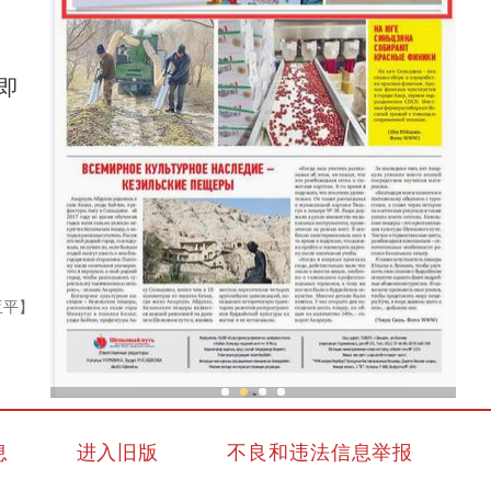
即
亚平】
新疆兵团冷水鱼热销
息
进入旧版
不良和违法信息举报