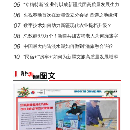
“专精特新”企业何以成新疆兵团高质量发展生力
军
央视春晚首次在新疆设立分会场 首选之地缘何
花落喀
数字技术如何助力新疆现代农业提档升级？
总数超6.9万个！新疆兵团古稀老人为何痴迷字
谜创作
中国最大内陆淡水湖如何做到“渔旅融合”的?
兵团榜样丨金茂芳：新中国第一代女拖拉机手
“民宿+”“房车+”如何为新疆文旅高质量发展增添