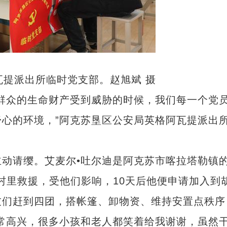
瓦提派出所临时党支部。赵旭斌 摄
众的生命财产受到威胁的时候，我们每一个党
心的环境，”阿克苏垦区公安局英格阿瓦提派出
请缨。艾麦尔•吐尔迪是阿克苏市喀拉塔勒镇
在村里救援，受他们影响，10天后他便申请加入到
友们赶到四团，搭帐篷、卸物资、维持安置点秩序
常高兴，很多小孩和老人都笑着给我谢谢，虽然