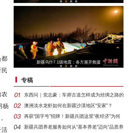
员都
兵团榜样 |卜现运：幸福源自奋斗 致富不忘群
新疆乌什7.1级地震：各方展开救援
所民
专稿
的农
东西问｜党志豪：车师古道怎样成为丝绸之路的
胡杨
要道
澳洲淡水龙虾如何在新疆沙漠地区“安家”？
再获“国字号”招牌！新疆兵团这里“夜经济”为何
，
兵团榜样丨姜万富：爱撒昆仑
新疆兵团养老服务如何从“基本养老”迈向“品质养
干活