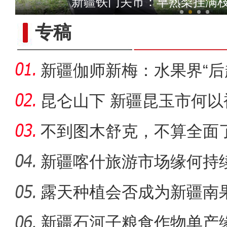
新疆铁门关市：早熟梨挂满枝
专稿
新疆伽师新梅：水果界“后
出
昆仑山下 新疆昆玉市何以
不到图木舒克，不算全面
团
新疆喀什旅游市场缘何持
露天种植会否成为新疆南
新疆维吾尔自治区第十四届
新疆石河子粮食作物单产