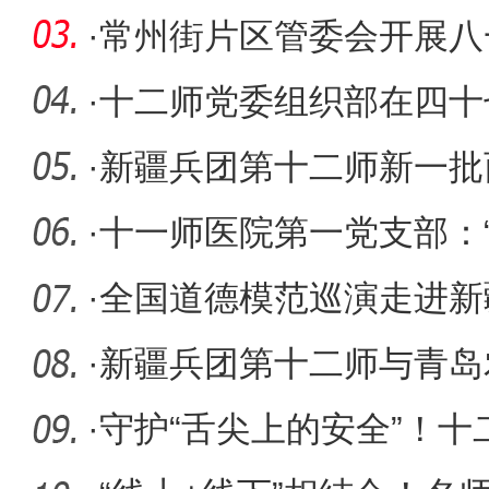
毕业生就
·
常州街片区管委会开展八
活动
·
十二师党委组织部在四十
惠聚”
·
新疆兵团第十二师新一批
奔赴服务
·
十一师医院第一党支部：
人文关
·
全国道德模范巡演走进新
尔市
·
新疆兵团第十二师与青岛
协议
·
守护“舌尖上的安全”！