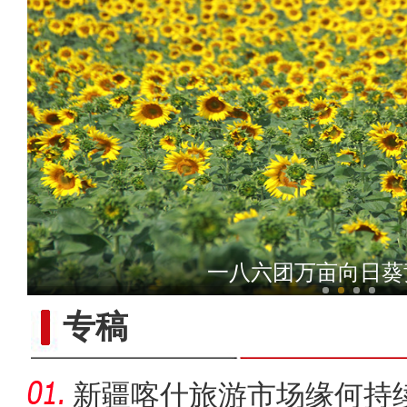
阿克苏好地方·旅游篇——
一八六团万亩向日葵
专稿
新疆喀什旅游市场缘何持