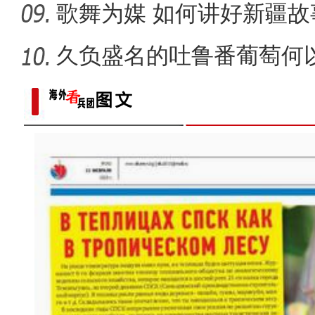
歌舞为媒 如何讲好新疆故
久负盛名的吐鲁番葡萄何以
看！新疆兵团第十二师二二