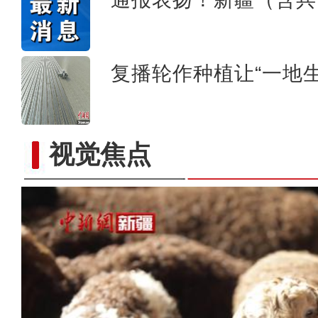
复播轮作种植让“一地生
视觉焦点
新疆乌什县：菌棒生产忙 