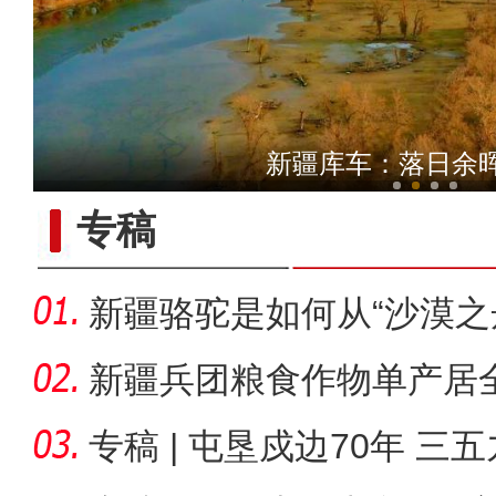
实拍初春新疆那拉提
新疆库车：落日余
专稿
新疆骆驼是如何从“沙漠之
舟”的
新疆兵团粮食作物单产居全
哪些
专稿 | 屯垦戍边70年 三