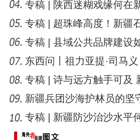
海播
专稿 | 陕西迷糊戏缘何
专稿 | 超珠峰高度！新
巧手烹饪展厨艺 香飘街
深度？
专稿 | 县域公共品牌建
兴？
东西问丨祖力亚提·司马
况，谁最
专稿 | 诗与远方触手可及
能“多彩
新疆兵团沙海护林员的坚
林，防
专稿 | 新疆防沙治沙水