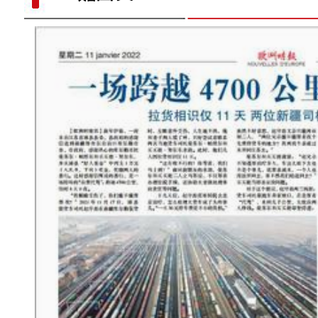
新疆乌什县：菌棒生产忙 