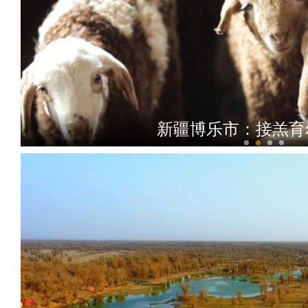
新疆博乐市：接羔育