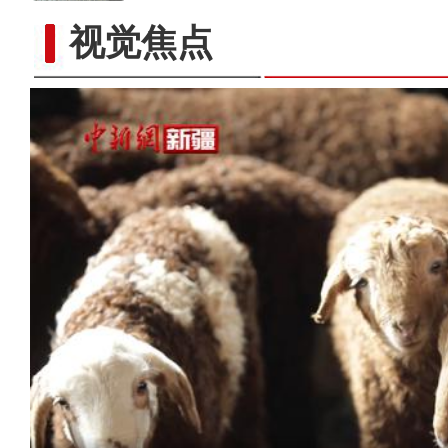
视觉焦点
新疆乌什县：菌棒生产忙 