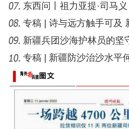
兴？
东西问丨祖力亚提·司马
况，谁最
专稿 | 诗与远方触手可及
能“多彩
新疆兵团沙海护林员的坚
林，防
专稿 | 新疆防沙治沙水
新疆乌什县：菌棒生产忙 