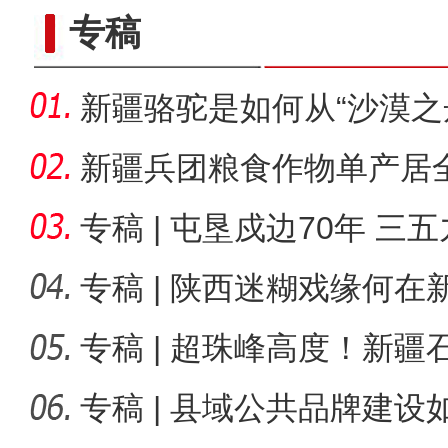
专稿
新疆骆驼是如何从“沙漠之
舟”的
新疆兵团粮食作物单产居全
哪些
专稿 | 屯垦戍边70年 三
海播
专稿 | 陕西迷糊戏缘何
专稿 | 超珠峰高度！新
巧手烹饪展厨艺 香飘街
深度？
专稿 | 县域公共品牌建