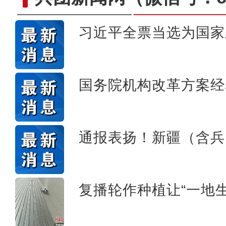
习近平全票当选为国家
巧手烹饪展厨艺 香飘街
国务院机构改革方案经
通报表扬！新疆（含兵
复播轮作种植让“一地生