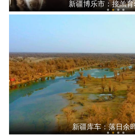
新疆博乐市：接羔育
实拍初春新疆那拉提
新疆库车：落日余