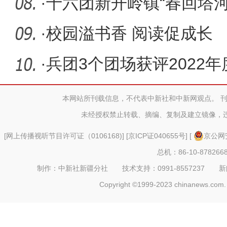
·
十六团新开岭镇“春回塔河
列文
·
校园溢书香 阅读促成长
·
兵团3个团场获评2022
动先进县
本网站所刊载信息，不代表中新社和中新网观点。 
未经授权禁止转载、摘编、复制及建立镜像，
[
网上传播视听节目许可证（0106168)
] [
京ICP证040655号
] [
京公网安
总机：86-10-878266
制作：中新社新疆分社 技术支持：0991-8557237 新闻热线：
Copyright ©1999-2023 chinanews.com. 