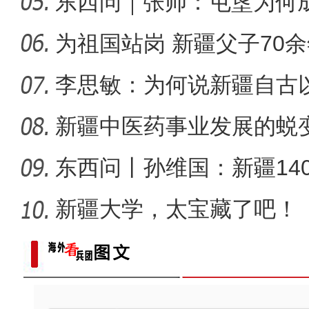
局？
东西问｜张帅：屯垦为何
新疆石河子：“诗与
千年良
为祖国站岗 新疆父子70
李思敏：为何说新疆自古
可分割
新疆中医药事业发展的蜕
东西问丨孙维国：新疆14
了什么？
新疆大学，太宝藏了吧！
新疆图木舒克：南草北种 沙