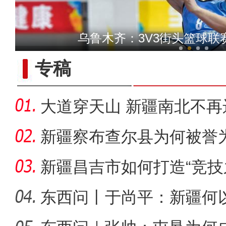
新疆4000亩沙漠盐
乌鲁木齐：3V3街头篮球联赛
专稿
大道穿天山 新疆南北不再
新疆察布查尔县为何被誉为
新疆昌吉市如何打造“竞技
东西问丨于尚平：新疆何