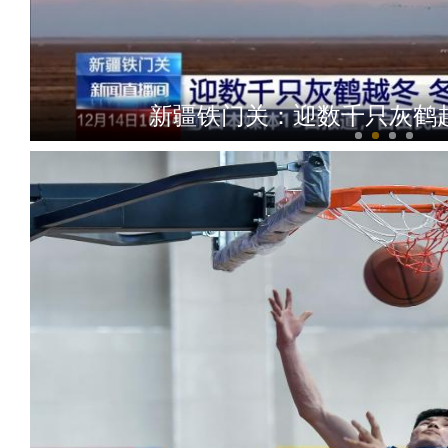
新疆铁门关：迎数千只灰鹤越