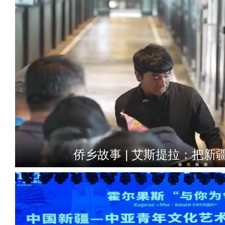
侨乡故事 | 艾斯提拉：把