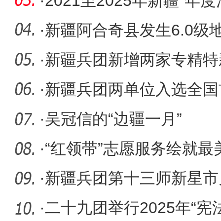
·
2021至2025年新疆“年
·
新疆阿合奇县发生6.0级
·
新疆兵团新增两家专精特
·
新疆兵团两单位入选全国
试验示范
·
吴冠信的“边疆一月”
·
“红领带”志愿服务绘就最
·
新疆兵团第十三师新星市兑
奖补资金
·
二十九团举行2025年“