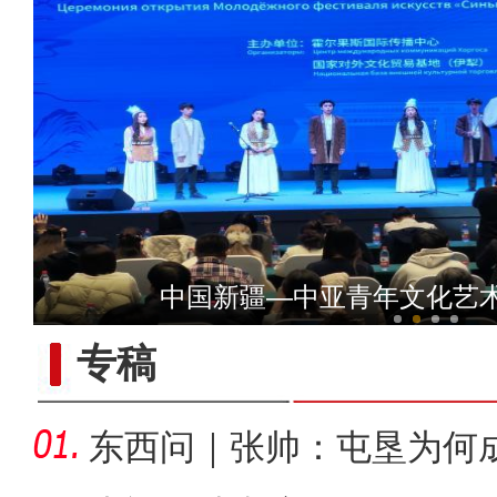
侨乡故事 | 当新疆遇见嘻哈
中国新疆—中亚青年文化艺
专稿
东西问｜张帅：屯垦为何