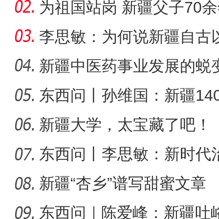
千年良
为祖国站岗 新疆父子70
李思敏：为何说新疆自古
可分割
新疆中医药事业发展的蜕
东西问丨孙维国：新疆14
侨乡故事 | “新疆花儿
了什么？
新疆大学，太宝藏了吧！
东西问丨李思敏：新时代
新疆“杏乡”谱写甜蜜文章
东西问｜陈爱峰：新疆吐