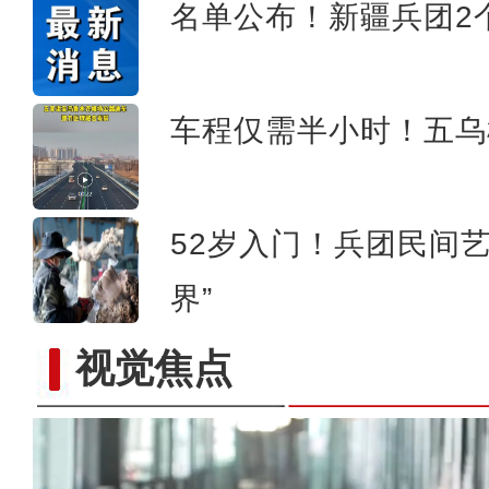
名单公布！新疆兵团2
车程仅需半小时！五乌
52岁入门！兵团民间
界”
视觉焦点
侨乡故事 | 阿迪拉：我的十