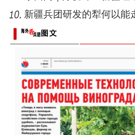
汇见证
新疆兵团研发的犁何以能
侨乡故事 | 阿迪拉：我的十