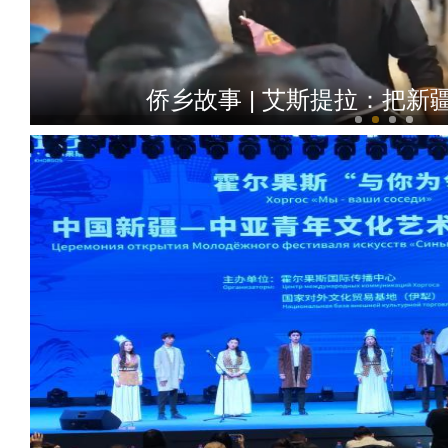
侨乡故事 | 艾斯提拉：把