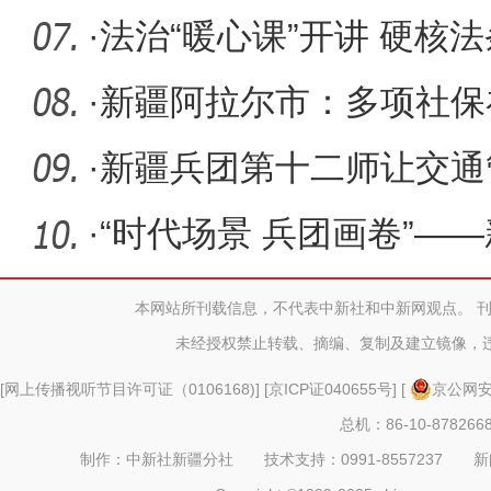
关活动
·
法治“暖心课”开讲 硬核
师筑
·
新疆阿拉尔市：多项社保
群众得实
·
新疆兵团第十二师让交通管
·
“时代场景 兵团画卷”—
美术作
本网站所刊载信息，不代表中新社和中新网观点。 
未经授权禁止转载、摘编、复制及建立镜像，
[
网上传播视听节目许可证（0106168)
] [
京ICP证040655号
] [
京公网安备
总机：86-10-878266
制作：中新社新疆分社 技术支持：0991-8557237 新闻热线：