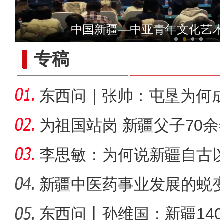
侨乡故事 | 当新疆遇见嘻哈
中国新疆—中亚青年文化艺
专稿
东西问｜张帅：屯垦为何
千年良
为祖国站岗 新疆父子70
李思敏：为何说新疆自古
可分割
新疆中医药事业发展的蜕
东西问丨孙维国：新疆14
侨乡故事 | “新疆花儿