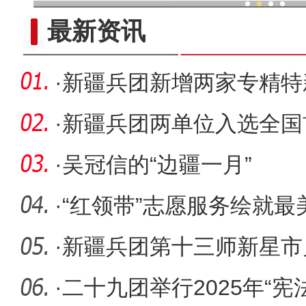
现代科技提升新疆兵团葡
最新资讯
·
新疆兵团新增两家专精特
·
新疆兵团两单位入选全国
试验示范
·
吴冠信的“边疆一月”
·
“红领带”志愿服务绘就最
·
新疆兵团第十三师新星市兑
奖补资金
·
二十九团举行2025年“