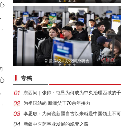
心
、
，
侨乡故事 | 当新疆遇见嘻哈：新生代音乐人“
新疆高校举办校园招聘会
为
专稿
心
、
东西问｜张帅：屯垦为何成为中央治理西域的千
，
年良
为祖国站岗 新疆父子70余年接力
李思敏：为何说新疆自古以来就是中国领土不可
侨乡故事 | “新疆花儿”里的新疆情
分割
新疆中医药事业发展的蜕变之路