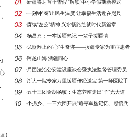
·
新疆将迎首个雪假 “解锁”中小学假期新模式
、
·
一刻钟“圈”出民生温度 让幸福生活近在咫尺
，
·
赓续“左公”精神 兴水畅路绘就时代新篇章
·
杨昌兴：一本援疆笔记 一辈子援疆情
·
戈壁滩上的“心”生奇迹——援疆专家为重症患者
劈
·
跨越山海 浙疆同心
为
·
兵团法治公安建设座谈会暨执法监督管理委员
心
会专题
·
浙大一院专家万里援疆传经送宝 第一师医院手
、
术室护
·
五十三团金胡杨镇：生态养殖走出“羊”光大道
，
·
小拐乡、一三六团开展“追寻军垦记忆、感悟兵
团精
袁晶】