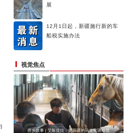
展
侨乡故事 | “新疆花儿”里的新疆情
12月1日起，新疆施行新的车
船税实施办法
视觉焦点
侨乡故事 | 阿迪拉：我的十年 与古城共成长
为
侨乡故事 | 艾斯提拉：把新疆的马文化讲给世