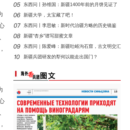
东西问丨孙维国：新疆1400年前的月饼见证了
为
什么？
新疆大学，太宝藏了吧！
心
东西问丨李思敏：新时代治疆方略的历史镜鉴
新疆“杏乡”谱写甜蜜文章
、
东西问｜陈爱峰：新疆吐峪沟石窟，古文明交汇
，
侨乡故事 | 阿迪拉：我的十年 与古城共成长
见证
新疆兵团研发的犁何以能走出国门？
为
心
、
，