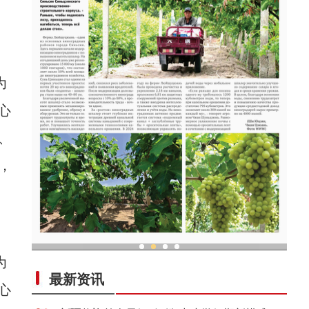
为
心
、
，
为
亚
现代科技提升新疆兵团葡萄种植效率
最新资讯
心