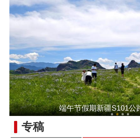
【与你为邻】俄罗斯滑雪小
端午节假期新疆S101
专稿