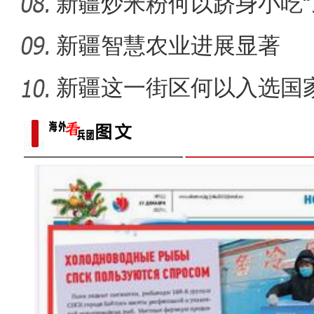
新疆炒米粉何以跻身小吃“
新疆智慧农业进展显著
新疆这一街区何以入选国
单？
龙舟赛事启幕 架起兵地