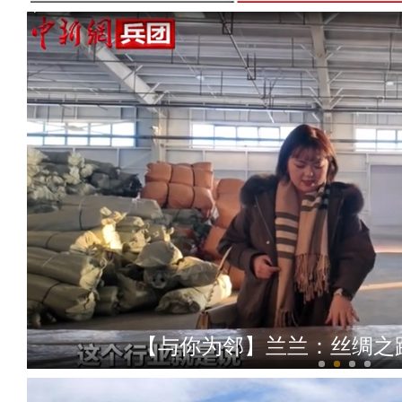
【与你为邻】兰兰：丝绸之