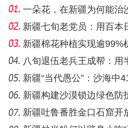
一朵花，在新疆为何能治
新疆七旬老党员：用百本
世纪变
新疆棉花种植实现逾99%
八旬退伍老兵王成帮：用
装
新疆“当代愚公”：沙海中41
【与你为邻】哈萨克斯坦雪
新疆构建沙漠锁边绿色防护
化”到“产
新疆吐鲁番胜金口石窟开