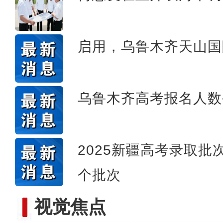
【与你为邻】哈萨克斯坦雪
启用，乌鲁木齐天山国
乌鲁木齐高考报名人数
2025新疆高考录取批
个批次
视觉焦点
龙舟赛事启幕 架起兵地