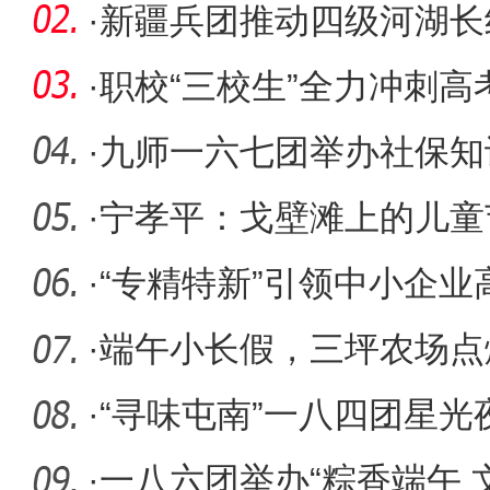
素质
·
新疆兵团推动四级河湖长
·
职校“三校生”全力冲刺高
·
九师一六七团举办社保知
·
宁孝平：戈壁滩上的儿童
·
“专精特新”引领中小企业
·
端午小长假，三坪农场点
·
“寻味屯南”一八四团星
活动
·
一八六团举办“粽香端午 