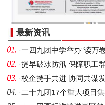
兵团冷水鱼热销
最新资讯
·
一四九团中学举办“读万卷
节讲座
·
提早破冰防汛 保障职工
·
校企携手共进 协同共谋
·
二十九团17个重大项目集