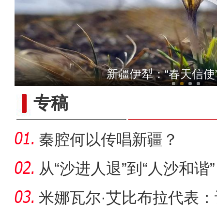
乌鲁木齐：公众近距离
新疆伊犁：“春天信使
专稿
【与你为邻】乌兹别克斯坦
秦腔何以传唱新疆？
从“沙进人退”到“人沙和谐
米娜瓦尔·艾比布拉代表