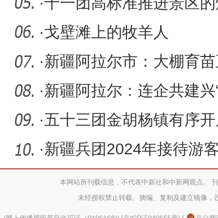
26.3亿元
·
十一团高标准推进景区的
·
戈壁滩上的牧羊人
·
新疆阿拉尔市：大棚育苗
兴曲
·
新疆阿拉尔：连企共建兴“
·
五十三团金胡杨镇有序开
和果树苗
·
新疆兵团2024年接待游客
本网站所刊载信息，不代表中新社和中新网观点。 
未经授权禁止转载、摘编、复制及建立镜像，