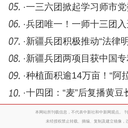
·
一三六团掀起学习师市党
神热潮
·
兵团唯一！一师十三团入选
化示范区
·
新疆兵团积极推动“法律
·
新疆兵团两项目获中国专
·
种植面积逾14万亩！“阿
理标志
·
十四团：“麦”后复播黄豆
本网站所刊载信息，不代表中新社和中新网观点。 
未经授权禁止转载、摘编、复制及建立镜像，