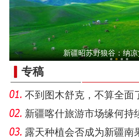
来听！著名评书表演艺术家
新疆昭苏野狼谷：纳凉
专稿
不到图木舒克，不算全面
团
新疆喀什旅游市场缘何持
露天种植会否成为新疆南