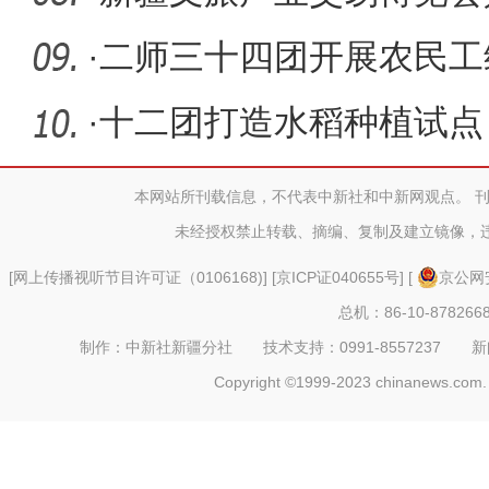
场活动举
·
二师三十四团开展农民工
·
十二团打造水稻种植试点 
标
本网站所刊载信息，不代表中新社和中新网观点。 
未经授权禁止转载、摘编、复制及建立镜像，
[
网上传播视听节目许可证（0106168)
] [
京ICP证040655号
] [
京公网安
总机：86-10-878266
制作：中新社新疆分社 技术支持：0991-8557237 新闻热线：
Copyright ©1999-2023 chinanews.com. 