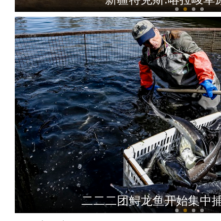
新疆伽师县：新梅花
二二二团鲟龙鱼开始集中捕