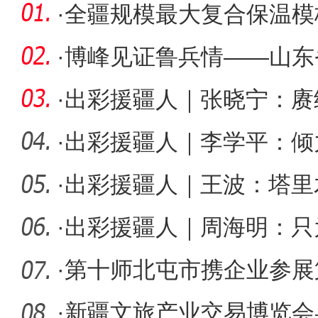
·
全疆规模最大复合保温模
师开机投
·
博峰见证鲁兵情——山东
兵团工作
·
出彩援疆人｜张晓宁：赓
·
出彩援疆人｜李学平：倾
·
出彩援疆人｜王波：塔里
·
出彩援疆人｜周海明：只
·
第十师北屯市携企业参展
费品博览
·
新疆文旅产业交易博览会