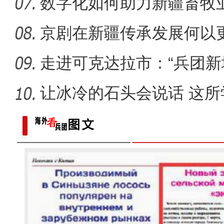
数字化如何助力新疆畜牧
京剧在新疆传承发展何以更
走进可克达拉市：“兵团新
起”？
让冰冷的石头会说话 这
成特色名
新疆伊犁将军谷顶