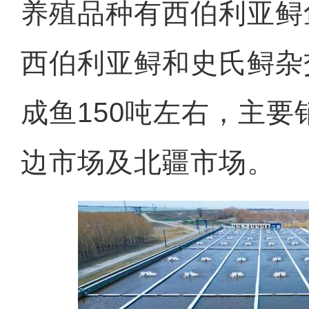
养殖品种有西伯利亚鲟
西伯利亚鲟和史氏鲟杂
成鱼150吨左右，主
边市场及北疆市场。