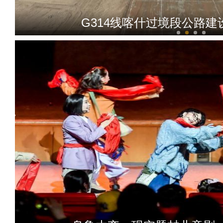
G314线喀什过境段公路
新疆生产建设兵团：看 “小