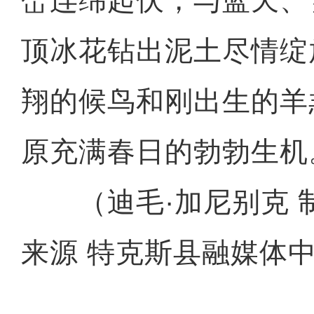
峦连绵起伏，与蓝天、
顶冰花钻出泥土尽情绽
翔的候鸟和刚出生的羊
原充满春日的勃勃生机
（迪毛·加尼别克 制
来源 特克斯县融媒体