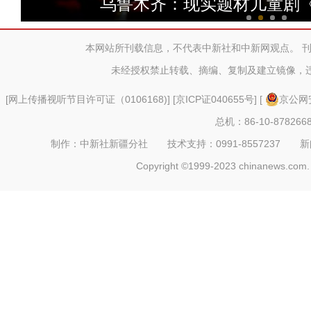
乌鲁木齐：现实题材儿童剧
本网站所刊载信息，不代表中新社和中新网观点。 
未经授权禁止转载、摘编、复制及建立镜像，
[
网上传播视听节目许可证（0106168)
] [
京ICP证040655号
] [
京公网安
总机：86-10-878266
制作：中新社新疆分社 技术支持：0991-8557237 新闻热线：
Copyright ©1999-2023 chinanews.com. 
三一西北重工：预计今年