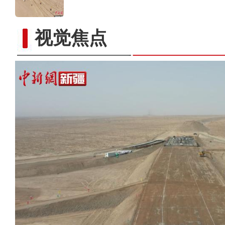
视觉焦点
新疆伽师县：新梅花