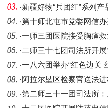
实
·
新疆好物“兵团红”系列
·
第十师北屯市党委网信办
·
一师三团医院接受胸痛救
·
二师三十七团司法所开展
传活
·
一八六团举办“红色边关 
解说员
·
阿拉尔垦区检察官送法进
植千名师
·
第二师三十一团司法所：