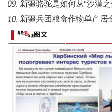
门口创
新疆骆驼是如何从“沙漠之
舟”的
新疆兵团粮食作物单产居全
哪些
阳春三月好风光 植树