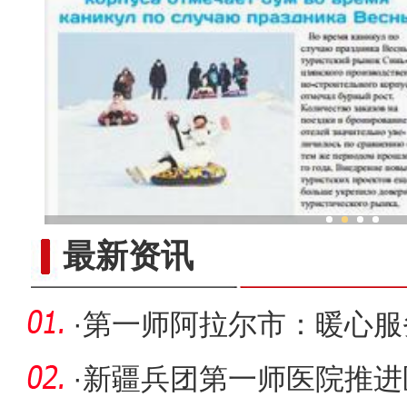
新疆兵团：冬日农田近万只
最新资讯
·
第一师阿拉尔市：暖心服
荣返乡
·
新疆兵团第一师医院推进