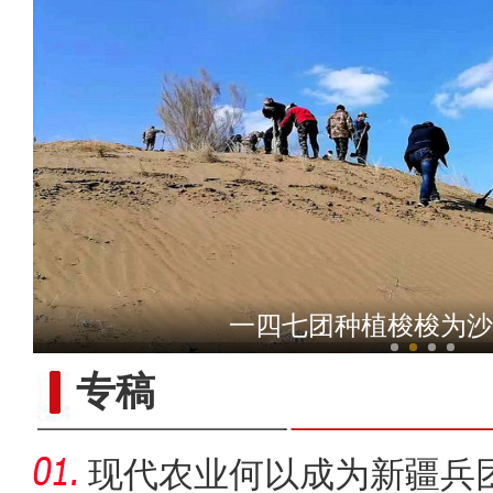
新疆喀什市：春意浓浓万物长
一四七团种植梭梭为沙
专稿
现代农业何以成为新疆兵