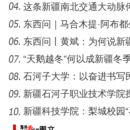
桂
这条新疆南北交通大动脉
度”？
东西问｜马合木提·阿布
侨乡故事 | 喀什土陶技艺
何以实
东西问丨黄斌：为何说新
一部交
“天鹅越冬”何以成新疆冬
石河子大学：以奋进书写
新疆石河子职业技术学院
同体意
新疆科技学院：梨城校园“
绘“同心