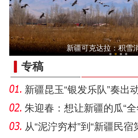
侨乡故事 | 哈班拜的
新疆可克达拉：积雪
专稿
新疆昆玉“银发乐队”奏出
朱迎春：想让新疆的瓜“全
从“泥泞穷村”到“新疆民宿