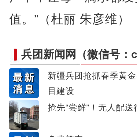
值。”（杜丽 朱彦维）
兵团新闻网
（微信号：cn
新疆兵团抢抓春季黄金
目建设
侨乡故事 | 喀什土陶技艺
抢先“尝鲜”！无人配