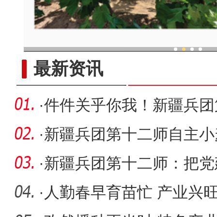
现代科技提升新疆兵团葡
最新资讯
·
件件关乎你我！新疆兵团第
实施这十
·
新疆兵团第十二师自主小
跃
·
新疆兵团第十二师：把党
动能
·
人勤春早育苗忙 产业兴