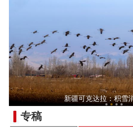
侨乡故事 | 哈班拜的
新疆可克达拉：积雪
专稿