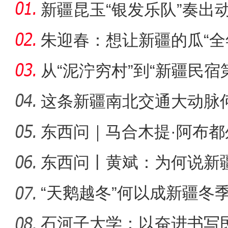
新疆昆玉“银发乐队”奏出
朱迎春：想让新疆的瓜“全
从“泥泞穷村”到“新疆民宿
桂
这条新疆南北交通大动脉
度”？
东西问｜马合木提·阿布
侨乡故事 | 喀什土陶技艺
何以实
东西问丨黄斌：为何说新
一部交
“天鹅越冬”何以成新疆冬
石河子大学：以奋进书写