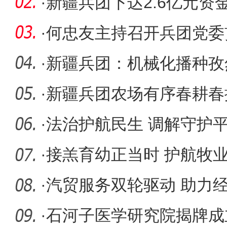
·
新疆兵团下达2.6亿元资
提档升级
·
何忠友主持召开兵团党委
反馈意见
·
新疆兵团：机械化播种孜
·
新疆兵团农场有序春耕春
·
法治护航民生 调解守护
·
接羔育幼正当时 护航牧
·
汽贸服务双轮驱动 助力
·
石河子医学研究院揭牌成