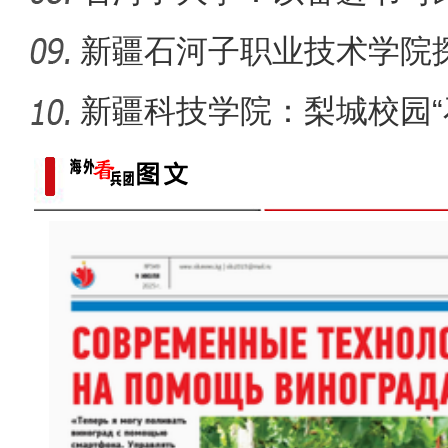
新疆石河子职业技术学院
同体意
新疆科技学院：梨城校园“
绘“同心
【与你为邻】俄罗斯博士后